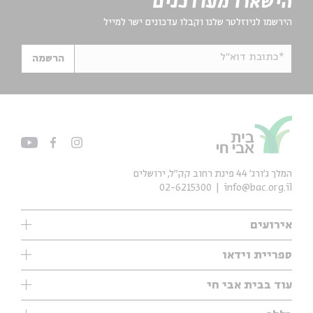
הישארו מעודכנים
הירשמו לניוזלטר שלנו וקבלו עדכונים ישר למייל
*כתובת דוא"ל
הרשמה
המלך ג'ורג' 44 פינת רחוב קק״ל, ירושלים
02-6215300
info@bac.org.il
אירועים
עיון
ספריית וידאו
אנגלית
ילדים
שיעורי בוקר
עוד בבית אבי חי
מוזיקה
מיוחדים
תערוכות
עיון