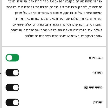
אנחנו משתמשים בקובצי Cookie כדי להתאים אישית תוכן
ומודעות, לספק תכונות של מדיה חברתית ולנתח את תנועת
אלוהים מתגלה – התוספות למגילה בתרגום
המשתמשים שלנו. בנוסף, אנחנו משתפים מידע על אופן
היווני
סגור
השימוש באתר שלנו עם השותפים שלנו מתחומי המדיה
מתוך:
למה פניך תסתיר? - מאחורי הפרגוד של מעשה מגילת אסתר
החברתית, הפרסום וניתוח הנתונים. גורמים אלה עשויים
לשלב את הנתונים האלה עם מידע אחר שסיפקתם או שהם
24.02
zoom
אספו בעקבות השימוש שעשיתם בשירותים שלהם.
ד' | 09:00
בחירת
הכרחיות
הסכמה
רוצים לדעת מה קורה
בבית אבי חי לפני כולם?
תעדוף
הרשמו לניוזלטר שלנו
סטטיסטיקה
נשים מצילות, נשים מחסלות
שיווק
*כתובת דוא"ל