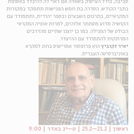
סביבה, כולל העיסוק בשאלה אם ראוי לה להיכלל באסופת
כתבי הקודש. הסדרה בת חמש הפגישות תתמקד במקורות
ה
אנגלית
מיוחדי
המקראיים, בתרגום השבעים ובספר יהודית, ותתמודד עם
הקושיה מדוע מסתתר אלוהים, למרות אופיה המקראי
הבולט של המגילה. כמו כן יוצגו שתיים מהדרכים
המרתקות להתמודד עם ההיעדר.
יאיר זקוביץ
הוא פרופסור אמריטוס בחוג למקרא
באוניברסיטה העברית.
ראשון | 21.2–25.2 | ט–יג באדר | 9:00