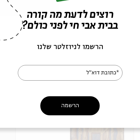
רוצים לדעת מה קורה
בבית אבי חי לפני כולם?
הרשמו לניוזלטר שלנו
מדינת החשמונאים:
מ
היסטוריה וזיכרון - מפגש
ה
*כתובת דוא"ל
מס' 4
מ
מתוך:
 עיון לחנוכה עם פרופ' דניאל שוורץ
מ
מדינת החשמונאים: היסטוריה וזיכרון - סדרת עיון לחנ
מ
13.12
zoom
הרשמה
א' | 09:00