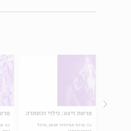
 נהר
פרשת ויצא: גילוי והסתרה
פרשת
עם:
פרופ' אביגדור שנאן, מיכל
עם:
פר