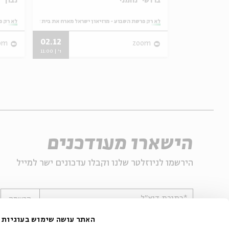
ברושי־נחמני
נבון
ראל מארח את בית אבי חי
מתוך:
לא רק פרשת השבוע - מוזיאון ישראל מארח את בית אבי חי
מתוך:
לא רק פ
02.12
31.05
om
zoom
ו' | 11:00
ו' | 11:00
הישארו מעודכנים
הירשמו לניוזלטר שלנו וקבלו עדכונים ישר למייל
*כתובת דוא"ל
הרשמה
האתר עושה שימוש בעוגיות