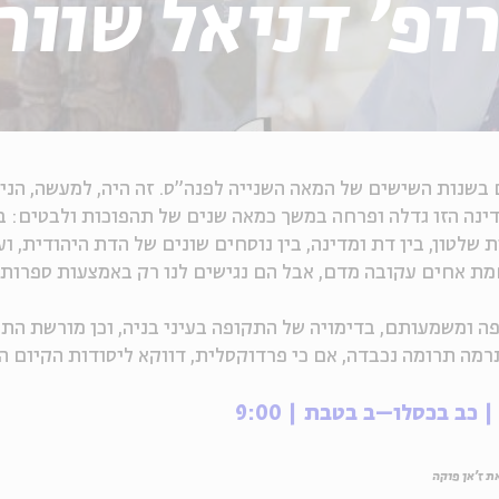
ופ' דניאל שוור
נות השישים של המאה השנייה לפנה"ס. זה היה, למעשה, הניס
ם בניהול מדינה ריבונית לפני 1948. המדינה הזו גדלה ופרחה במשך כמאה שנים של תהפוכות ול
רות שלטון, בין דת ומדינה, בין נוסחים שונים של הדת היהודית, וע
חמת אחים עקובה מדם, אבל הם נגישים לנו רק באמצעות ספרות
 ומשמעותם, בדימויה של התקופה בעיני בניה, וכן מורשת הת
מה תרומה נכבדה, אם כי פרדוקסלית, דווקא ליסודות הקיום ה