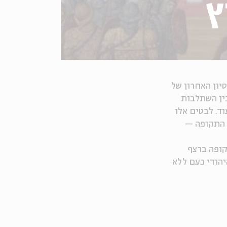
ץ
יון האחרון של
בטים: בין השתלבות
וד. לבטים אלו
 התקופה —
קופה ברצף
יהודי כעם ללא