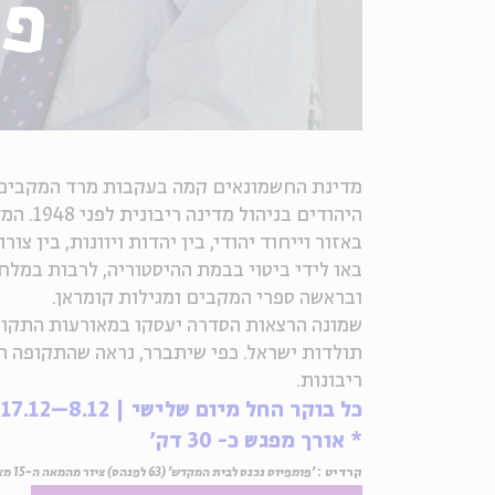
פר
מדינת החשמונאים קמה בעקבות מרד המקבים בש
היהודי
באזור וייחוד יהודי, בין יהדות ויוונות, בין צו
באו לידי ביטוי בבמת ההיסטוריה, לרבות במל
ובראשה ספרי המקבים ומגילות קומראן.
שמונה הרצאות הסדרה יעסקו במאורעות התקופה
תולדות ישראל. כפי שיתברר, נראה שהתקופה תר
ריבונות.
כל בוקר החל מיום שלישי | 8.12–17.12 | כב בכסלו–ב בטבת | 9:00
* אורך מפגש כ- 30 דק'
קרדיט :
'פומפיוס נכנס לבית המקדש' (63 לפנהס) ציור מהמאה ה-15 מאת ז'אן פוקה