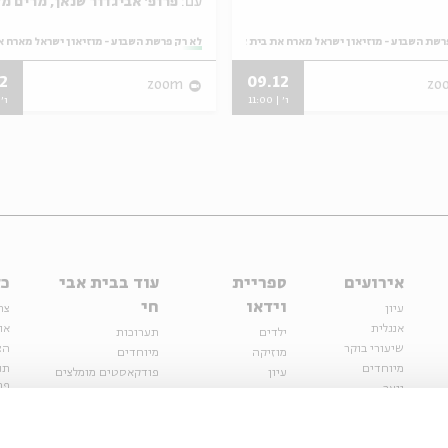
עם:
פרופ' אביגדור שנאן, מרים מלאכי
רשת השבוע - מוזיאון ישראל מארח את בית אבי חי
מתוך:
לא רק פרשת השבוע - מוזיאון ישראל מארח א
2
09.12
zoom
zo
ו' | 11:00
ו' | 
אירועים
ספריית
עוד בבית אבי
כל
וידאו
חי
עיון
צר
אנגלית
או
ילדים
תערוכות
שיעורי בוקר
הצ
מוזיקה
מיוחדים
מיוחדים
תנ
עיון
פודקאסטים מומלצים
פר
נוער
מיוחדים
כתבות
חנ
ספרות ושירה
ספרות ושירה
קצה הקרחון
סדרות
על הדרך