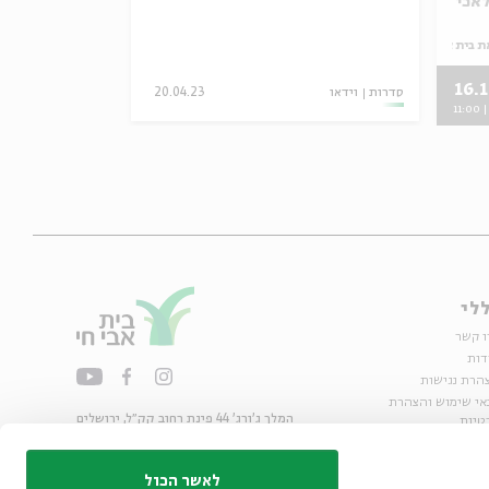
ת בית אבי חי
16.1
סדרות
וידאו
20.04.23
סדרות
וידאו
11:00
לי
ו קשר
דות
הרת נגישות
אי שימוש והצהרת
המלך ג'ורג' 44 פינת רחוב קק״ל, ירושלים
טיות
02-6215300
ות
info@bac.org.il
לאשר הכול