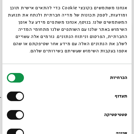
עכברת העיר ועכברת הכפר - הצגה לילדים
אנחנו משתמשים בקובצי Cookie כדי להתאים אישית תוכן
לחודש שבט
ומודעות, לספק תכונות של מדיה חברתית ולנתח את תנועת
מתוך:
עכברת העיר ועכברת הכפר - הצגה לילדים לחודש שבט
המשתמשים שלנו. בנוסף, אנחנו משתפים מידע על אופן
סגור
השימוש באתר שלנו עם השותפים שלנו מתחומי המדיה
13.02
החברתית, הפרסום וניתוח הנתונים. גורמים אלה עשויים
ה' | 17:00
לשלב את הנתונים האלה עם מידע אחר שסיפקתם או שהם
אספו בעקבות השימוש שעשיתם בשירותים שלהם.
בחירת
הכרחיות
הסכמה
רוצים לדעת מה קורה
בבית אבי חי לפני כולם?
תעדוף
כרטיסים אחרונים
הרשמו לניוזלטר שלנו
סטטיסטיקה
עכברת העיר ועכברת הכפר - הצגה לילדים
לחודש שבט
שיווק