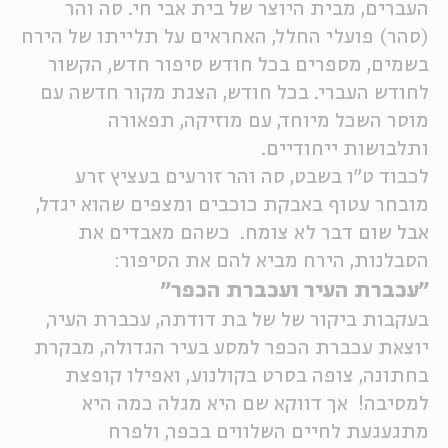
העברים, מבית היוצר של בית אבי חי. סה והר
ה
אנגלית
מיוחדי
(סהר) פועלי החלל, האחראים על תלייתו של הירח
בשמים, מספרים בכל חודש סיפור חדש, הקשור
לחודש העברי. בכל חודש, הצגת מקור חדשה עם
מוסר השכל מיוחד, עם מוזיקה, תפאורה
ותלבושות ייחודיים.
לכבוד ט"ו בשבט, סה והר זורעים בעציץ זרע
מובחר עטוף באבקת כוכבים ומצפים שהוא יגדל,
אבל שום דבר לא צומח. כשהם מאבדים את
הסבלנות, הירח מביא להם את הסיפור:
"עכברת העיר ועכברת הכפר"
בעקבות ביקור של של בת דודתה, עכברת העיר,
יוצאת עכברת הכפר למסע בעיר הגדולה, מבקרת
בחתונה, צופה בסרט בקולנוע, ואפילו קופצת
למסיבה! אך דווקא שם היא מגלה כמה היא
מתגעגעת לחיים השלווים בכפר, ולפרח