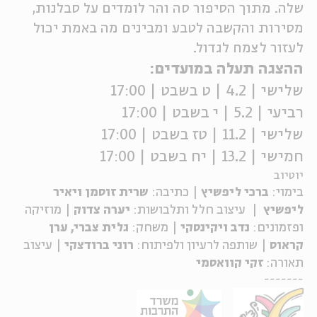
שלה. מתוך הסיפור סה והר לומדים על סבלנות,
מסירות והקשבה לטבע ומבינים מה באמת יכול
לעזור לצמח לגדול.
ההצגה תעלה במועדים:
שלישי | 4.2 | ט בשבט | 17:00
רביעי | 5.2 | י בשבט | 17:00
שלישי | 11.2 | טז בשבט | 17:00
חמישי | 13.2 | יח בשבט | 17:00
יוטיוב
בימוי:
ברכי ליפשיץ
| כתיבה:
שרית זוסמן ויאיר
ליפשיץ
| עיצוב חלל ותלבושות:
יערה צדוק
| מוזיקה
ופזמונים:
נדב
ויקינסקי
| משחק:
גלית צברי,
ערן
קראוס
| שותפה לרעיון ולפיתוח:
רוני ברודצקי
| עיצוב
תאורה:
זקי קוואסמי
-------