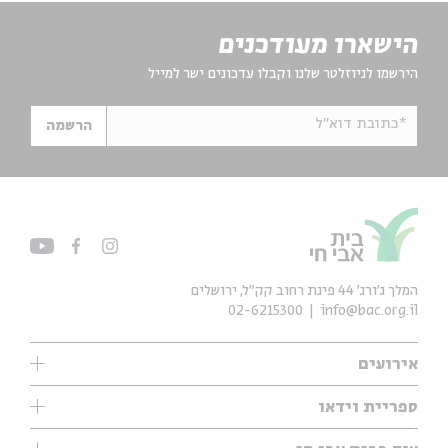
הישארו מעודכנים
הירשמו לניוזלטר שלנו וקבלו עדכונים ישר למייל
*כתובת דוא"ל
הרשמה
המלך ג'ורג' 44 פינת רחוב קק״ל, ירושלים
02-6215300
info@bac.org.il
אירועים
עיון
ספריית וידאו
אנגלית
ילדים
שיעורי בוקר