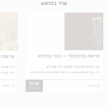
עוד בנושא
פרשת בחוקותי – נהר הנילוס
פרשת ב
עם:
פרופ' אביגדור שנאן, ניר אור לב
עם:
פרופ' אביגדור שנאן, שלומית שטיינברג
מתוך:
לא רק פרשת השבוע - מוזיאון ישראל מארח את בית אבי חי
מתוך:
לא רק פ
31.05
zoom
zoom
ו' | 11:00