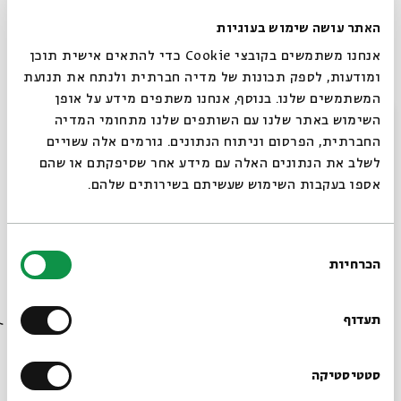
האתר עושה שימוש בעוגיות
אנחנו משתמשים בקובצי Cookie כדי להתאים אישית תוכן
ומודעות, לספק תכונות של מדיה חברתית ולנתח את תנועת
המשתמשים שלנו. בנוסף, אנחנו משתפים מידע על אופן
כרטיסים אחרונים
סגור
השימוש באתר שלנו עם השותפים שלנו מתחומי המדיה
החברתית, הפרסום וניתוח הנתונים. גורמים אלה עשויים
שברים ושבר בחברה הישראלית
לשלב את הנתונים האלה עם מידע אחר שסיפקתם או שהם
אספו בעקבות השימוש שעשיתם בשירותים שלהם.
מתוך:
מדברים עם הבית
11.08
א' | 14:00
בחירת
הכרחיות
הסכמה
רוצים לדעת מה קורה
בבית אבי חי לפני כולם?
תעדוף
הרשמו לניוזלטר שלנו
סטטיסטיקה