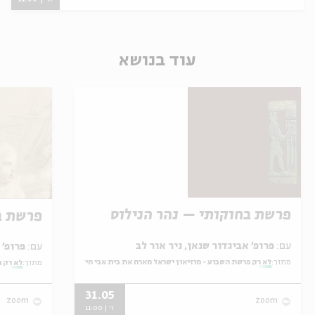
עוד בנושא
פרשת בחוקותי – נהר הנילוס
פרשת ב
עם:
פרופ' אביגדור שנאן, ניר אור לב
עם:
פרופ' אביגדור שנאן, שלומית שטיינברג
מתוך:
לא רק פרשת השבוע - מוזיאון ישראל מארח את בית אבי חי
מתוך:
לא רק פ
31.05
zoom
zoom
ו' | 11:00