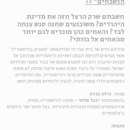
הנשכחים" >>
ה
אנגלית
מיוחדי
חשבתם שרק הרצל חזה את מדינת
היהודים? משוכנעים שחנה סנש צנחה
לבד? והאחים כהן מוכרים לכם יותר
מהאחים אל כוותי?
פרויקט חדש של בית אבי חי ופודקאסט "קטעים בהיסטוריה"
אשר מביאים לקדמת הבמה דמויות היסטוריות שנדחקו אל
קצוות הזיכרון ולא זכו לתפוס מקום של כבוד בספרי תולדות
ישראל. מאחורי כל גיבור נשכח נמצא סיפור מרתק לא פחות
מהסיפורים שאנו מכירים מדפי ההיסטוריה. את הסיפורים
הנשכחים הללו ננסה להכיר, להבין ולהחיות ממרחק הזמן.
מנחה:
הילה קורח
בהשתתפות:
יובל מלחי
– מרצה להיסטוריה, מפיק
פודקאסטים ומפתח תוכניות חינוכיות. בעל תואר שני ביחסים
בינלאומיים.
כתבות: