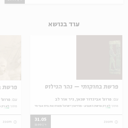
עוד בנושא
פרשת בחוקותי – נהר הנילוס
פרשת ב
עם:
פרופ' אביגדור שנאן, ניר אור לב
עם:
פרופ' אביגדור שנאן, שלומית שטיינברג
מתוך:
לא רק פרשת השבוע - מוזיאון ישראל מארח את בית אבי חי
מתוך:
לא רק פ
31.05
zoom
zoom
ו' | 11:00