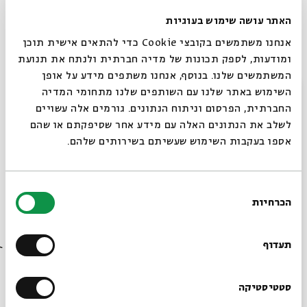
האתר עושה שימוש בעוגיות
אנחנו משתמשים בקובצי Cookie כדי להתאים אישית תוכן
ומודעות, לספק תכונות של מדיה חברתית ולנתח את תנועת
המשתמשים שלנו. בנוסף, אנחנו משתפים מידע על אופן
סגור
השימוש באתר שלנו עם השותפים שלנו מתחומי המדיה
החברתית, הפרסום וניתוח הנתונים. גורמים אלה עשויים
גיבורי תרבות
לשלב את הנתונים האלה עם מידע אחר שסיפקתם או שהם
אספו בעקבות השימוש שעשיתם בשירותים שלהם.
מתוך:
הגיבורים הנשכחים
12.04
ג' | 20:00
בחירת
הכרחיות
הסכמה
רוצים לדעת מה קורה
בבית אבי חי לפני כולם?
תעדוף
הרשמו לניוזלטר שלנו
סטטיסטיקה