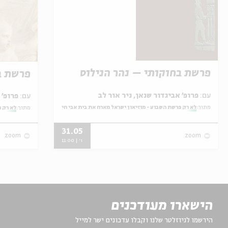
פרשת בחוקותי – נהר הנילוס
פרשת ב
עם:
פרופ' אביגדור שנאן, ניר אור לב
עם:
פרופ' אביגדור שנאן, שלומית שטיינברג
מתוך:
לא רק פרשת השבוע - מוזיאון ישראל מארח את בית אבי חי
מתוך:
לא רק פ
31.05
zoom
zoom
ו' | 11:00
הישארו מעודכנים
הירשמו לניוזלטר שלנו וקבלו עדכונים ישר למייל