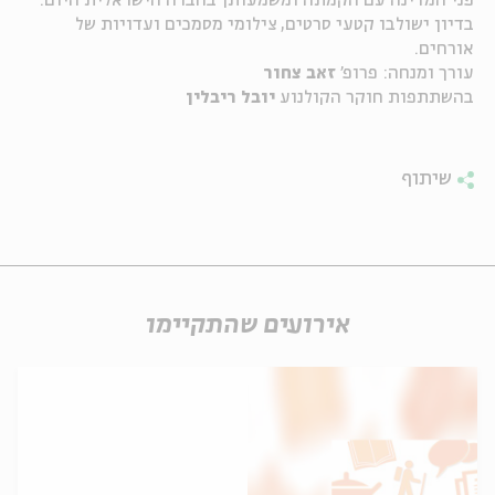
פני המדינה עם הקמתה ומשמעותן בחברה הישראלית היום.
בדיון ישולבו קטעי סרטים, צילומי מסמכים ועדויות של
ה
אנגלית
מיוחדי
אורחים.
עורך ומנחה: פרופ'
זאב צחור
בהשתתפות חוקר הקולנוע
יובל ריבלין
שיתוף
אירועים שהתקיימו