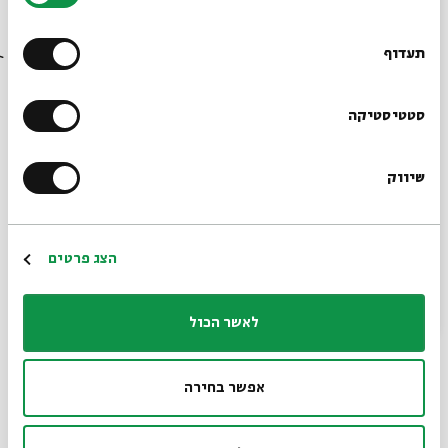
20.05
רוצים לדעת מה קורה
ב' | 20:00
בבית אבי חי לפני כולם?
תעדוף
הרשמו לניוזלטר שלנו
סטטיסטיקה
שיווק
*כתובת דוא"ל
הרשמה
הצג פרטים
עניין גורלי
מתוך:
עניין גורלי
לאשר הכול
13.05
ב' | 20:00
אפשר בחירה