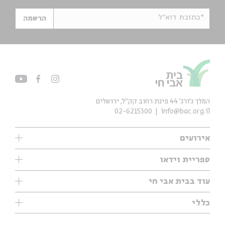
*כתובת דוא"ל
הרשמה
המלך ג'ורג' 44 פינת רחוב קק״ל, ירושלים
02-6215300
info@bac.org.il
אירועים
עיון
ספריית וידאו
אנגלית
ילדים
שיעורי בוקר
עוד בבית אבי חי
מוזיקה
מיוחדים
תערוכות
עיון
כללי
נוער
מיוחדים
מיוחדים
צרו קשר
ספרות ושירה
פודקאסטים מומלצים