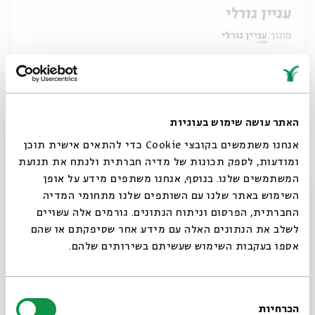
עניין גורלי
מתוך:
עניין גורלי
27.05
ב' | 20:00
האתר עושה שימוש בעוגיות
אנחנו משתמשים בקובצי Cookie כדי להתאים אישית תוכן
ומודעות, לספק תכונות של מדיה חברתית ולנתח את תנועת
המשתמשים שלנו. בנוסף, אנחנו משתפים מידע על אופן
סגור
השימוש באתר שלנו עם השותפים שלנו מתחומי המדיה
החברתית, הפרסום וניתוח הנתונים. גורמים אלה עשויים
לשלב את הנתונים האלה עם מידע אחר שסיפקתם או שהם
אספו בעקבות השימוש שעשיתם בשירותים שלהם.
עניין גורלי
מתוך:
עניין גורלי
בחירת
הכרחיות
הסכמה