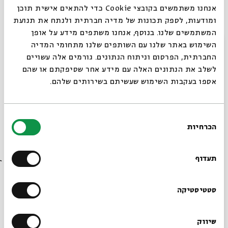
אנחנו משתמשים בקובצי Cookie כדי להתאים אישית תוכן
מתוך:
בוגי - &quot;הוא היה אומר...&quot;
ומודעות, לספק תכונות של מדיה חברתית ולנתח את תנועת
המשתמשים שלנו. בנוסף, אנחנו משתפים מידע על אופן
19.03
סגור
השימוש באתר שלנו עם השותפים שלנו מתחומי המדיה
ד' | 19:00
החברתית, הפרסום וניתוח הנתונים. גורמים אלה עשויים
לשלב את הנתונים האלה עם מידע אחר שסיפקתם או שהם
אספו בעקבות השימוש שעשיתם בשירותים שלהם.
בחירת
הכרחיות
הסכמה
רוצים לדעת מה קורה
בבית אבי חי לפני כולם?
תעדוף
בוגי - "הוא היה אומר..."
הרשמו לניוזלטר שלנו
סטטיסטיקה
מתוך:
בוגי - &quot;הוא היה אומר...&quot;
12.03
שיווק
*כתובת דוא"ל
ד' | 19:00