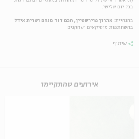
(תיאטרון אישי) ולימוד מן המקורות במעגלים ובחברותות -
בכל יום שלישי.
ה
אנגלית
מיוחדי
בהנחיית:
אהרון פוירשטיין, חכם דוד מנחם ושרית אידל
בהשתתפות מוסיקאים ושחקנים
שיתוף
אירועים שהתקיימו