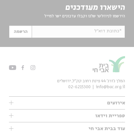
הישארו מעודכנים
הירשמו לניוזלטר שלנו וקבלו עדכונים ישר למייל
*כתובת דוא"ל
הרשמה
המלך ג'ורג' 44 פינת רחוב קק״ל, ירושלים
02-6215300
info@bac.org.il
אירועים
עיון
ספריית וידאו
אנגלית
ילדים
שיעורי בוקר
עוד בבית אבי חי
מוזיקה