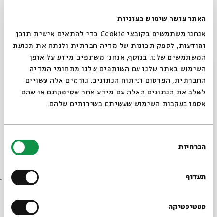
האתר עושה שימוש בעוגיות
אנחנו משתמשים בקובצי Cookie כדי להתאים אישית תוכן
ומודעות, לספק תכונות של מדיה חברתית ולנתח את תנועת
המשתמשים שלנו. בנוסף, אנחנו משתפים מידע על אופן
סגור
השימוש באתר שלנו עם השותפים שלנו מתחומי המדיה
החברתית, הפרסום וניתוח הנתונים. גורמים אלה עשויים
לשלב את הנתונים האלה עם מידע אחר שסיפקתם או שהם
מוסיקה בשני - רגאייסטן
אספו בעקבות השימוש שעשיתם בשירותים שלהם.
מתוך:
מוסיקה בשני - מאי/יוני
07.06.11
בחירת
ג' | 21:00
הכרחיות
הסכמה
רוצים לדעת מה קורה
בבית אבי חי לפני כולם?
תעדוף
הרשמו לניוזלטר שלנו
סטטיסטיקה