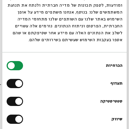
ומודעות, לספק תכונות של מדיה חברתית ולנתח את תנועת
16.03
המשתמשים שלנו. בנוסף, אנחנו משתפים מידע על אופן
ג' | 20:00
סגור
השימוש באתר שלנו עם השותפים שלנו מתחומי המדיה
החברתית, הפרסום וניתוח הנתונים. גורמים אלה עשויים
לשלב את הנתונים האלה עם מידע אחר שסיפקתם או שהם
אספו בעקבות השימוש שעשיתם בשירותים שלהם.
בחירת
הכרחיות
הסכמה
רוצים לדעת מה קורה
בבית אבי חי לפני כולם?
תעדוף
מוסיקה בשני - ג'ודי ענתבי
מתוך:
מוסיקה בשני - מרץ-אפריל
הרשמו לניוזלטר שלנו
סטטיסטיקה
09.03
ג' | 20:00
שיווק
*כתובת דוא"ל