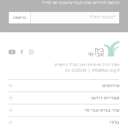
הירשמו לניוזלטר שלנו וקבלו עדכונים ישר למייל
*כתובת דוא"ל
הרשמה
המלך ג'ורג' 44 פינת רחוב קק״ל, ירושלים
02-6215300
info@bac.org.il
אירועים
עיון
ספריית וידאו
אנגלית
ילדים
שיעורי בוקר
עוד בבית אבי חי
מוזיקה
מיוחדים
תערוכות
עיון
כללי
נוער
מיוחדים
מיוחדים