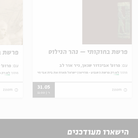
פרשת בחוקותי – נהר הנילוס
פרשת ב
עם:
פרופ' אביגדור שנאן, ניר אור לב
עם:
פרופ' אביגדור שנאן, שלומית שטיינברג
מתוך:
לא רק פרשת השבוע - מוזיאון ישראל מארח את בית אבי חי
מתוך:
לא רק פ
31.05
zoom
zoom
ו' | 11:00
הישארו מעודכנים