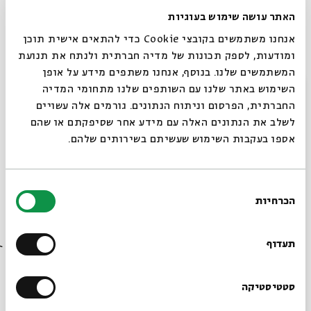
ימים ראשון - חמישי | 26.12-30.12 | כב' - כו' בטבת |
האתר עושה שימוש בעוגיות
9:00 | ZOOM
אנחנו משתמשים בקובצי Cookie כדי להתאים אישית תוכן
ומודעות, לספק תכונות של מדיה חברתית ולנתח את תנועת
קבוצת הפייסבוק של
"סדר בוקר -תכנית הלימוד היומית
המשתמשים שלנו. בנוסף, אנחנו משתפים מידע על אופן
של בית אבי חי"
סגור
השימוש באתר שלנו עם השותפים שלנו מתחומי המדיה
החברתית, הפרסום וניתוח הנתונים. גורמים אלה עשויים
לשלב את הנתונים האלה עם מידע אחר שסיפקתם או שהם
אספו בעקבות השימוש שעשיתם בשירותים שלהם.
בחירת
הכרחיות
הסכמה
רוצים לדעת מה קורה
הורדת מקורות
שיתוף
הוספה ליומן
בבית אבי חי לפני כולם?
הרשמה לאירועים דומים
תעדוף
הרשמו לניוזלטר שלנו
סטטיסטיקה
תגיות:
אצלכם בבית
פרופ' אביגדור שנאן
תנ"ך
מורה נבוכים
ZOOM
שיעור