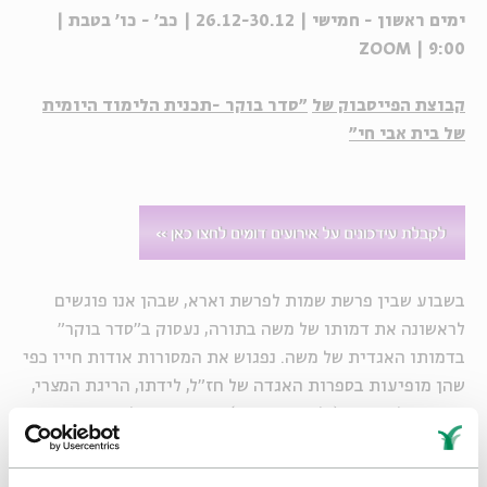
ימים ראשון - חמישי | 26.12-30.12 | כב' - כו' בטבת |
9:00 | ZOOM
קבוצת הפייסבוק של
"סדר בוקר -תכנית הלימוד היומית
של בית אבי חי"
בשבוע שבין פרשת שמות לפרשת וארא, שבהן אנו פוגשים
לראשונה את דמותו של משה בתורה, נעסוק ב"סדר בוקר"
בדמותו האגדית של משה. נפגוש את המסורות אודות חייו כפי
שהן מופיעות בספרות האגדה של חז"ל, לידתו, הריגת המצרי,
נישואיו לציפורה (ולאשה כושית), חטאיו ועד למותו.