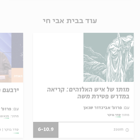
עוד בבית אבי חי
מותו של איש האלוהים: קריאה
ירבעם 
במדרש פטירת משה
עם:
פרופ' אביגדור שנאן
עם:
פרופ' 
מתוך:
סדר בוקר
מתוך:
מנאשמי
6-10.9
סדר בוקר
ו
zoom