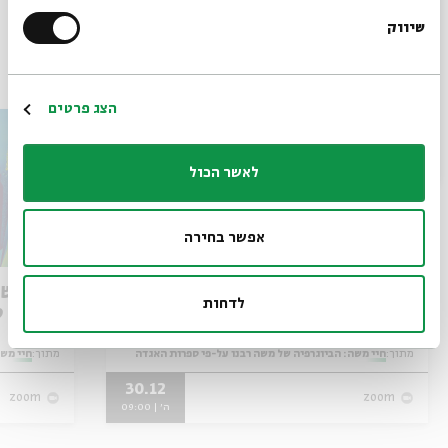
שיעור יומי
שיעור מקוון
סדרת שיעורי בוקר
שיעור בוקר
שיווק
*כתובת דוא"ל
אירועים נוספים בסדרה
הרשמה
הצג פרטים
לאשר הכול
אפשר בחירה
חיי משה: הביוגרפיה של משה
חיי משה
לדחות
רבנו על-פי ספרות האגדה - מפגש
על-פי 
מס' 5
4
מתוך:
חיי משה: הביוגרפיה של משה רבנו על-פי ספרות האגדה
מתוך:
חיי משה
30.12
zoom
zoom
ה' | 09:00