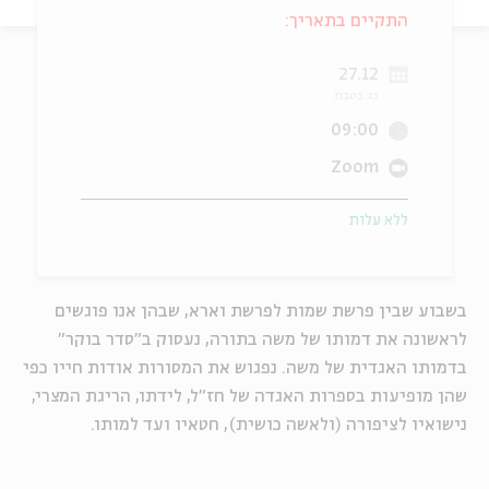
התקיים בתאריך:
ה
אנגלית
מיוחדי
27.12
כג בטבת
09:00
Zoom
ללא עלות
בשבוע שבין פרשת שמות לפרשת וארא, שבהן אנו פוגשים
לראשונה את דמותו של משה בתורה, נעסוק ב"סדר בוקר"
בדמותו האגדית של משה. נפגוש את המסורות אודות חייו כפי
שהן מופיעות בספרות האגדה של חז"ל, לידתו, הריגת המצרי,
נישואיו לציפורה (ולאשה כושית), חטאיו ועד למותו.