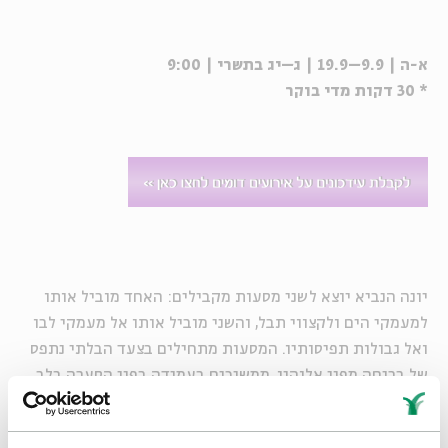
א-ה | 9.9–19.9 | ג–יג בתשרי | 9:00
* 30 דקות מדי בוקר
יונה הנביא יוצא לשני מסעות מקבילים: האחד מוביל אותו
למעמקי הים ולקצווי תבל, והשני מוביל אותו אל מעמקי לבו
ואל גבולות תפיסותיו. המסעות מתחילים בצעד הבלתי נתפס
של בריחה מפני אלוהיו, ממשיכים בעמידה בפני הסערה בלב
הים ובתפילת מחאה בבטן הדג, ומסתיימים בוויכוח מר על
דרכי ה' בעולם, תחת הקיקיון הנבול. אך מדוע מנסה יונה