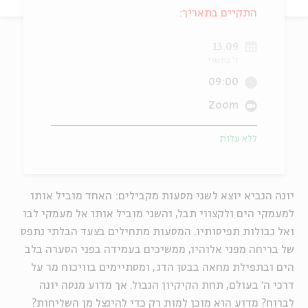
התקיים בתאריך:
ה
אנגלית
מיוחדי
13.09
ז' בתשרי
09:00
Zoom
ללא עלות
יונה הנביא יוצא לשני מסעות מקבילים: האחד מוביל אותו
למעמקי הים ולקצווי תבל, והשני מוביל אותו אל מעמקי לבו
ואל גבולות תפיסותיו. המסעות מתחילים בצעד הבלתי נתפס
של בריחה מפני אלוהיו, ממשיכים בעמידה בפני הסערה בלב
הים ובתפילת מחאה בבטן הדג, ומסתיימים בוויכוח מר על
דרכי ה' בעולם, תחת הקיקיון הנבול. אך מדוע מנסה יונה
לברוח? מדוע הוא מוכן למות רק כדי להינצל מן השליחות?