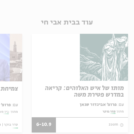
עוד בבית אבי חי
מותו של איש האלוהים: קריאה
צמיחת 
במדרש פטירת משה
עם:
פרופ' אביגדור שנאן
עם:
פרופ'
מתוך:
סדר בוקר
מתוך:
בין מש
6-10.9
סדר בוקר
ו
zoom