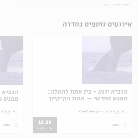
לימוד תורה
זום
אירועים נוספים בסדרה
הנביא יונה - בין אמת לחמלה:
הנביא י
מפגש חמישי – תחת הקיקיון
מפגש ר
הנבול
מתוך:
הנביא יונה - בין אמת לחמלה
מתוך:
הנביא י
19.09
zoom
zoom
א' | 09:00