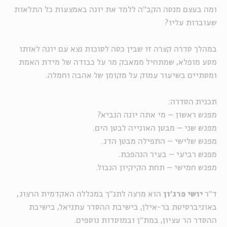
ומה בעצם מנסה הקב"ה ללמד את יונה באמצעות כל התלאות
שעוברות עליו?
במהלך סדרה קצרה זו שבין כסה לסוכות נצא עם יונה לאותו
מסע מופלא, שמתחיל ממאבק מר על כבודה של מידת האמת
ומסתיים בשיעור עמוק על מקומן של אהבה וחמלה.
תכנית הסדרה:
מפגש ראשון – מי אתה יונה הנביא?
מפגש שני – מבטן האונייה לבטן הים.
מפגש שלישי – התפילה מבטן הדג.
מפגש רביעי – בעיר הנהפכת.
מפגש חמישי – תחת הקיקיון הנבול.
ד"ר
יושי פרג'ון
הוא מרצה לתנ"ך במכללה האקדמית הרצוג,
באוניברסיטת בר-אילן, בישיבת ההסדר עתניאל, בישיבת
ההסדר הר עציון, במת"ן ובמוסדות נוספים.