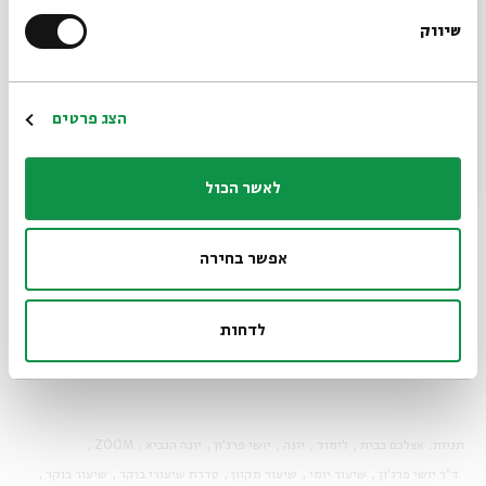
שיווק
*כתובת דוא"ל
א-ה | 9.9–19.9 | ג–יג בתשרי | 9:00
* 30 דקות מדי בוקר
הרשמה
הצג פרטים
לאשר הכול
אפשר בחירה
לדחות
שיתוף
הוספה ליומן
הרשמה לאירועים דומים
תגיות:
אצלכם בבית
לימוד
יונה
יושי פרג'ון
יונה הנביא
ZOOM
ד"ר יושי פרג'ון
שיעור יומי
שיעור מקוון
סדרת שיעורי בוקר
שיעור בוקר