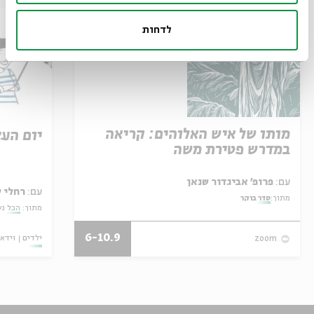
לדחות
מותו של איש האלוהים: קריאה
יום הע
במדרש פטירת משה
עם:
פרופ' אביגדור שנאן
עם:
רחלי שלו ורעות פ
מתוך:
סדר בוקר
מתוך:
הכל נ
6-10.9
ילדים
וידאו
zoom