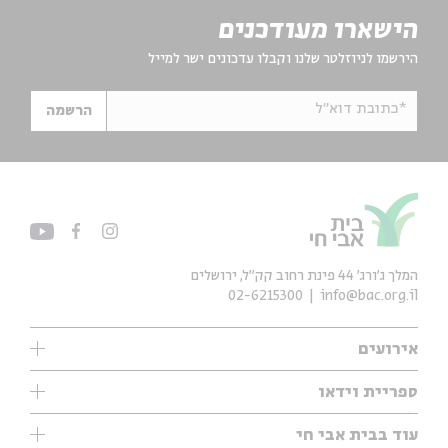
הישארו מעודכנים
הירשמו לניוזלטר שלנו וקבלו עדכונים ישר למייל
*כתובת דוא"ל
הרשמה
המלך ג'ורג' 44 פינת רחוב קק״ל, ירושלים
02-6215300
info@bac.org.il
אירועים
עיון
ספריית וידאו
אנגלית
ילדים
שיעורי בוקר
עוד בבית אבי חי
מוזיקה