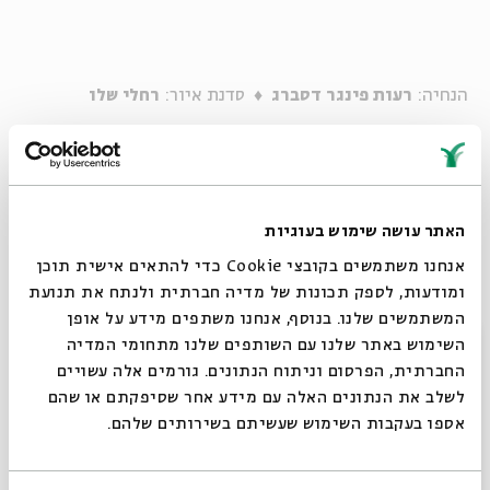
הנחיה:
רעות פינגר דסברג
♦ סדנת איור:
רחלי שלו
אז ילדות וילדים,
האתר עושה שימוש בעוגיות
תזמינו את אמא ואבא, סבתא וסבא,
כל האחים הדודים והחברים (כמובן שלפי הכללים)
אנחנו משתמשים בקובצי Cookie כדי להתאים אישית תוכן
ומודעות, לספק תכונות של מדיה חברתית ולנתח את תנועת
ובואו, יהיה שמח!
המשתמשים שלנו. בנוסף, אנחנו משתפים מידע על אופן
סגור
השימוש באתר שלנו עם השותפים שלנו מתחומי המדיה
החברתית, הפרסום וניתוח הנתונים. גורמים אלה עשויים
לשלב את הנתונים האלה עם מידע אחר שסיפקתם או שהם
אספו בעקבות השימוש שעשיתם בשירותים שלהם.