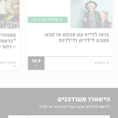
כרטיסים אחרונים
בואו לדייט עם סבתא או סבא:
מאחורי
מפגש לילדים ולילדות
"כראמל"
- רועי 
18.8
ילדים
וידאו
ירושלים
ג'
הישארו מעודכנים
הירשמו לניוזלטר שלנו וקבלו עדכונים ישר למייל