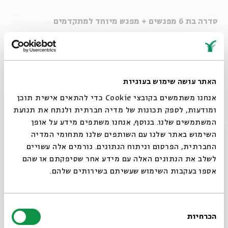
סדרה בת 6 מפגשים + מפגש מיוחד למתקדמים
בהנחיית:
יובל מלחי
("קטעים בהיסטוריה")
אורח מיוחד:
היוטיובר BlueDropPlus
האתר עושה שימוש בעוגיות
בסדנה נלמד על: אמנות הריאיון, Storytelling, תוכנות
אנחנו משתמשים בקובצי Cookie כדי להתאים אישית תוכן
עריכת סאונד מהמחשב ומהטלפון,
משחק למיקרופון, כתיבה
ומודעות, לספק תכונות של מדיה חברתית ולנתח את תנועת
דיבורית, שיווק ההסכת ועוד...
המשתמשים שלנו. בנוסף, אנחנו משתפים מידע על אופן
סגור
השימוש באתר שלנו עם השותפים שלנו מתחומי המדיה
לגילאי 10+ | ההשתתפות ברישום מראש
החברתית, הפרסום וניתוח הנתונים. גורמים אלה עשויים
לשלב את הנתונים האלה עם מידע אחר שסיפקתם או שהם
לחצו כאן להרשמה >>>
אספו בעקבות השימוש שעשיתם בשירותים שלהם.
המפגשים יתקיימו במהלך ספטמבר ואוקטובר,
בימי רביעי,
בחירת
בשעה 18:00.
הכרחיות
הסכמה