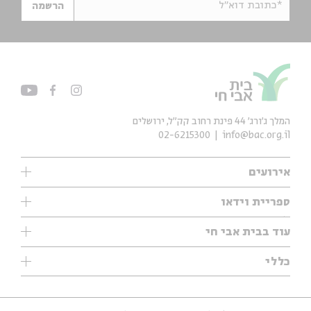
*כתובת דוא"ל
הרשמה
המלך ג'ורג' 44 פינת רחוב קק״ל, ירושלים
02-6215300
info@bac.org.il
אירועים
עיון
ספריית וידאו
אנגלית
ילדים
שיעורי בוקר
עוד בבית אבי חי
מוזיקה
מיוחדים
תערוכות
עיון
כללי
נוער
מיוחדים
מיוחדים
צרו קשר
ספרות ושירה
פודקאסטים מומלצים
ספרות ושירה
אודות
סדרות
כתבות