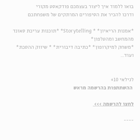
בואו ללמוד איך ליצור בעצמכם פודקאסט מקורי
ודרכו להכיר את הסיפורים המרתקים של משפחתכם
*אמנות הריאיון* * Storytelling* *תוכנות עריכת סאונד
מהמחשב ומהטלפון*
*משחק למיקרופון* *כתיבה דיבורית* * שיווק ההסכת*
ועוד...
לגילאי 10+
ההשתתפות בהרשמה מראש
לחצו להרשמה >>>
----