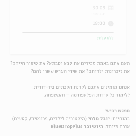
30.09
ה
אנגלית
מיוחדי
יב בתשרי
18:00
ללא עלות
האם אתם באמת מכירים את סבא וסבתא? את סיפור חייהם?
את זיכרונות ילדותם? את שירי הערש ששרו להם?
אנחנו מזמינים אתכם לסדנת הסכתים בין-דורית,
ללימוד כל סודות הפלטפורמה – והמשפחה.
מפגש רביעי
בהנחיית:
יובל מלחי
(היסטוריה לילדים, פרונטירז, קטעים)
אורח מיוחד:
היוטיובר BlueDropPlus