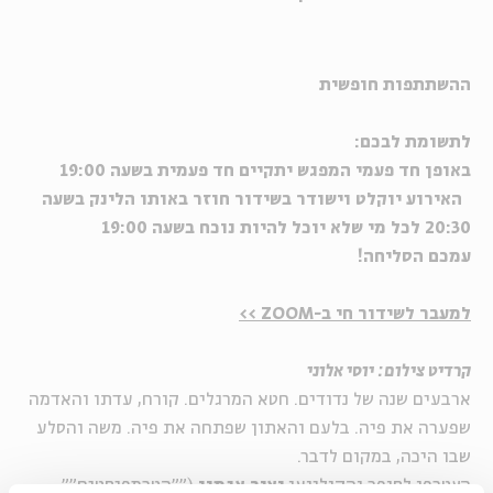
ההשתתפות חופשית
לתשומת לבכם:
באופן חד פעמי המפגש יתקיים חד פעמית בשעה 19:00
האירוע יוקלט וישודר בשידור חוזר באותו הלינק בשעה
20:30
לכל מי שלא יוכל להיות נוכח בשעה 19:00
עמכם הסליחה!
למעבר לשידור חי ב-ZOOM >>
קרדיט צילום: יוסי אלוני
ארבעים שנה של נדודים. חטא המרגלים. קורח, עדתו והאדמה
שפערה את פיה. בלעם והאתון שפתחה את פיה. משה והסלע
שבו היכה, במקום לדבר.
הצטרפו לסופר והקולנוען
יאיר אגמון
(""הטרמפיסטים"",