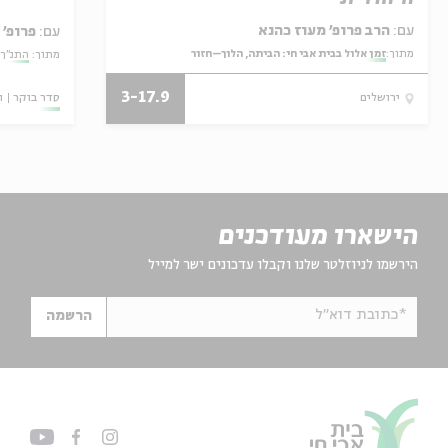
עם:
הרב פרופ' מעוז כהנא
עם:
פרופ' 
מתוך:
זמן אלול בבית אבי חי: הביתה, הלוך–חזור
מתוך:
התנ"ך:
3-17.9
סדר בוקר
ו
ירושלים
הישארו מעודכנים
הירשמו לניוזלטר שלנו וקבלו עדכונים ישר למייל
*כתובת דוא"ל
הרשמה