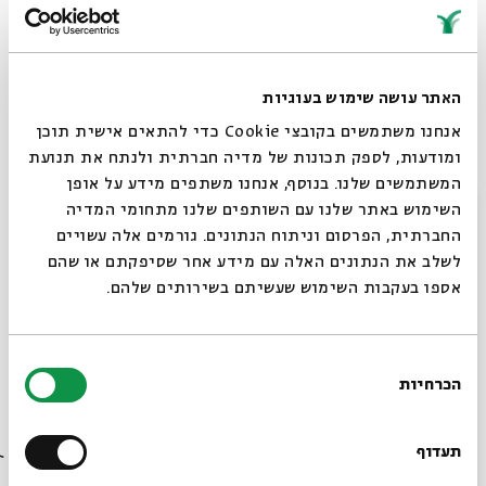
""YYY"") לחבורת לימוד בספר המסעות הגדול והדרמטי,
בסדרת מפגשי Zoom מקוונים. עד שמדבר הקורונה יחלוף
ונוכל לשוב ולהיפגש פנים אל פנים.
האתר עושה שימוש בעוגיות
אנחנו משתמשים בקובצי Cookie כדי להתאים אישית תוכן
יש להצטייד בספר תנ"ך
ומודעות, לספק תכונות של מדיה חברתית ולנתח את תנועת
המשתמשים שלנו. בנוסף, אנחנו משתפים מידע על אופן
ימי חמישי | בשעות 20:30-21:45 | ההשתתפות חופשית
סגור
השימוש באתר שלנו עם השותפים שלנו מתחומי המדיה
לפירוט התאריכים יש לגלול מטה
החברתית, הפרסום וניתוח הנתונים. גורמים אלה עשויים
לשלב את הנתונים האלה עם מידע אחר שסיפקתם או שהם
למעבר לשידור חי ב-ZOOM >>
אספו בעקבות השימוש שעשיתם בשירותים שלהם.
בחירת
הכרחיות
הסכמה
רוצים לדעת מה קורה
בבית אבי חי לפני כולם?
קרדיט צילום: יוסי אלוני
תעדוף