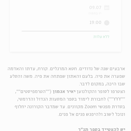
09.07
ה
אנגלית
מיוחדי
יז בתמוז
19:00
ללא עלות
ארבעים שנה של נדודים. חטא המרגלים. קורח, עדתו והאדמה
שפערה את פיה. בלעם והאתון שפתחה את פיה. משה והסלע
שבו היכה, במקום לדבר.
הצטרפו לסופר והקולנוען
יאיר אגמון
(""הטרמפיסטים"",
""YYY"") לחבורת לימוד בספר המסעות הגדול והדרמטי,
בסדרת מפגשי Zoom מקוונים. עד שמדבר הקורונה יחלוף
ונוכל לשוב ולהיפגש פנים אל פנים.
יש להצטייד בספר תנ"ך