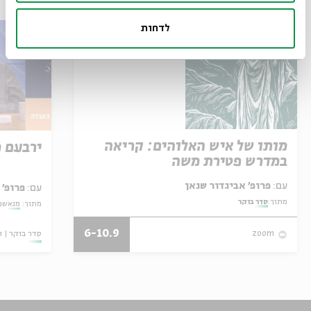
לדחות
מותו של איש האלוהים: קריאה
ירבעם 
במדרש פטירת משה
עם:
פרופ' אביגדור שנאן
עם:
פרופ' 
מתוך:
סדר בוקר
מתוך:
מנאשמי
6-10.9
סדר בוקר
ו
zoom