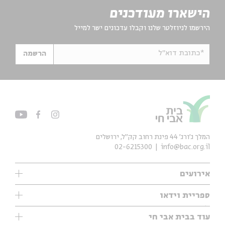
הישארו מעודכנים
הירשמו לניוזלטר שלנו וקבלו עדכונים ישר למייל
*כתובת דוא"ל
הרשמה
המלך ג'ורג' 44 פינת רחוב קק״ל, ירושלים
02-6215300
info@bac.org.il
אירועים
עיון
ספריית וידאו
אנגלית
ילדים
שיעורי בוקר
עוד בבית אבי חי
מוזיקה