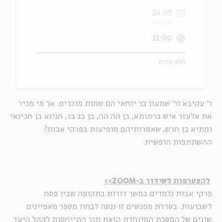
24.05
ה
אנגלית
מיוחדי
א' בסיון
11:00
ללא עלות
ר' עקיבא ור' שמעון בר יוחאי הם שמות מוכרים. אך מי מכיר
את אלעזר איש ברתותא, בן הה הה, בן בג בג, חנינא בן חכינאי
ומתיא בן חרש, שאמרותיהם מופיעות בפרקי אבות?
ההשתתפות חופשית
להצטרפות לשידור ב-ZOOM>>
פרקי אבות נלמדים במשך דורות בתקופה שבין פסח
לשבועות. בסדרת מפגשים זו ננסה לבחון מספר מאפיינים
שונים של המסכת המיוחדת הזאת תוך התייחסות לקהל היעד