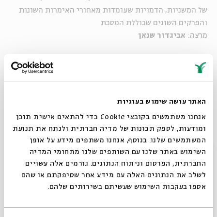
של המשניות, הדמויות שעומדות מאחורי האימרות השונות
והפרקים השונים שכוללת המסכת
מרצה:
אביגדור שנאן
להצטרפות לשידור ב-ZOOM>>
האתר עושה שימוש בעוגיות
אנחנו משתמשים בקובצי Cookie כדי להתאים אישית תוכן
ומודעות, לספק תכונות של מדיה חברתית ולנתח את תנועת
המשתמשים שלנו. בנוסף, אנחנו משתפים מידע על אופן
שיתוף
הוספה ליומן
הרשמה לאירועים דומים
סגור
השימוש באתר שלנו עם השותפים שלנו מתחומי המדיה
החברתית, הפרסום וניתוח הנתונים. גורמים אלה עשויים
לשלב את הנתונים האלה עם מידע אחר שסיפקתם או שהם
תגיות:
אביגדור שנאן
מסכת אבות
יהדות
פרקי אבות
מעגל השנה
אספו בעקבות השימוש שעשיתם בשירותים שלהם.
אירועים נוספים בסדרה