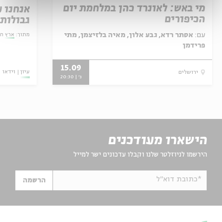
מי באש: לאונרד כהן במלחמת יום
אנחנו 
הכיפורים
גבולות
עם:
אסתר רדא, גבע אלון, מאיה בלזיצמן, מתי
מתוך:
ארץ ח
פרידמן
15.09
עיון
וידאו
ירושלים
ג' | 20:30
הישארו מעודכנים
הירשמו לניוזלטר שלנו וקבלו עדכונים ישר למייל
*כתובת דוא"ל
הרשמה