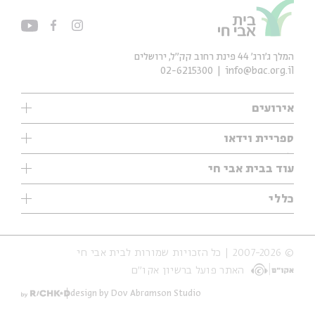
המלך ג'ורג' 44 פינת רחוב קק״ל, ירושלים
02-6215300
info@bac.org.il
אירועים
עיון
ספריית וידאו
אנגלית
ילדים
שיעורי בוקר
עוד בבית אבי חי
מוזיקה
מיוחדים
תערוכות
עיון
כללי
נוער
מיוחדים
מיוחדים
צרו קשר
ספרות ושירה
פודקאסטים מומלצים
ספרות ושירה
אודות
סדרות
כתבות
© 2007-2026 | כל הזכויות שמורות לבית אבי חי
הצהרת נגישות
אירועי עבר
קצה הקרחון
האתר פועל ברשיון אקו״ם
תנאי שימוש והצהרת פרטיות
אירועים בירושלים
על הדרך
חנות
ילדים
design by Dov Abramson Studio
מפלגת המחשבות
מוזיקה