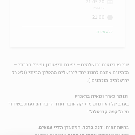
21.05.20
כז באייר
ה
אנגלית
מיוחדי
21:00
ללא עלות
שני פטריוטים ירושלמים – יוצרת תיאטרון ופעיל חברתי –
מזמינים אתכם לחגוג יחד לירושלים מהסלון הביתי (ולא רק
ירושלמים מוזמנים!).
תומר נאור
ו
מאיה בואנוס
בערב של ראיונות, מוזיקה טובה ועוד הרבה הפתעות בשידור
חי מ
"קפה קרוסלה"
!
בהשתתפות:
דנה ברגר
, המסעדן
הדיי עפאים
,