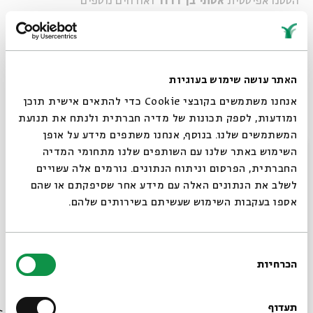
הסטנדאפיסטית
אסתי בן דרור
ואורחים נוספים
ההשתתפות חופשית
האתר עושה שימוש בעוגיות
וישודר בפייסבוק לייב ובאתר בית אבי חי
אנחנו משתמשים בקובצי Cookie כדי להתאים אישית תוכן
ומודעות, לספק תכונות של מדיה חברתית ולנתח את תנועת
המשתמשים שלנו. בנוסף, אנחנו משתפים מידע על אופן
סגור
השימוש באתר שלנו עם השותפים שלנו מתחומי המדיה
צילום:
צילום:
רפאל שחרי
| שיר שטיין
החברתית, הפרסום וניתוח הנתונים. גורמים אלה עשויים
לשלב את הנתונים האלה עם מידע אחר שסיפקתם או שהם
אספו בעקבות השימוש שעשיתם בשירותים שלהם.
בחירת
הכרחיות
הסכמה
רוצים לדעת מה קורה
בבית אבי חי לפני כולם?
תעדוף