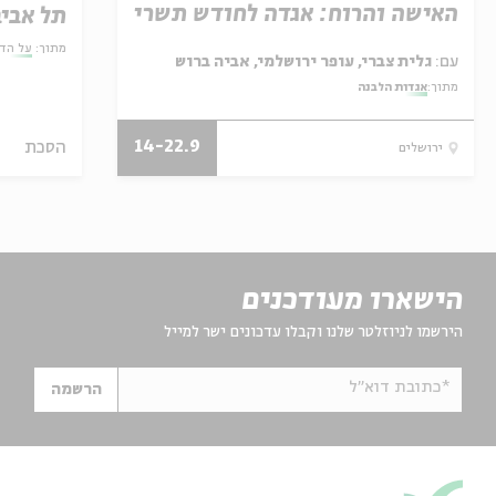
האישה והרוח: אגדה לחודש תשרי
תל אביב
מתוך:
על הד
עם:
גלית צברי, עופר ירושלמי, אביה ברוש
מתוך:
אגדות הלבנה
14-22.9
הסכת
ירושלים
הישארו מעודכנים
הירשמו לניוזלטר שלנו וקבלו עדכונים ישר למייל
*כתובת דוא"ל
הרשמה