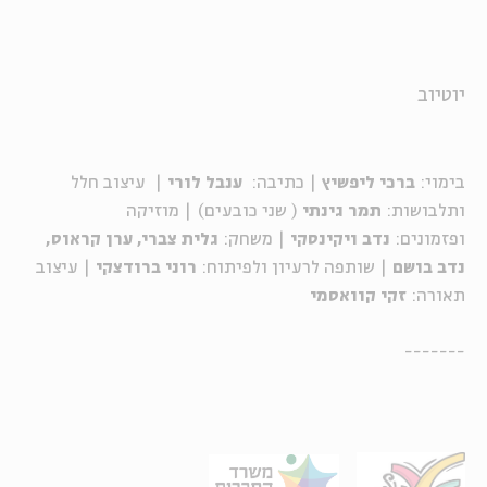
יוטיוב
בימוי:
ברכי ליפשיץ
| כתיבה:
ענבל לורי
| עיצוב חלל
ותלבושות:
תמר גינתי
( שני כובעים) | מוזיקה
ופזמונים:
נדב
ויקינסקי
| משחק:
גלית צברי,
ערן קראוס,
נדב בושם
| שותפה לרעיון ולפיתוח:
רוני ברודצקי
| עיצוב
תאורה:
זקי קוואסמי
-------