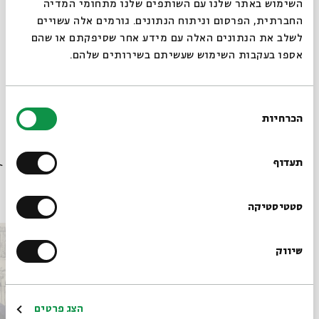
סגור
השימוש באתר שלנו עם השותפים שלנו מתחומי המדיה
החברתית, הפרסום וניתוח הנתונים. גורמים אלה עשויים
הורדת מקורות
שיתוף
הוספה ליומן
לשלב את הנתונים האלה עם מידע אחר שסיפקתם או שהם
הרשמה לאירועים דומים
אספו בעקבות השימוש שעשיתם בשירותים שלהם.
בחירת
תגיות:
שידור חי
גלעד מאירי
חדש על המדף
זלי גורביץ'
עונת הספרות
הכרחיות
הסכמה
נועה שקרג'י
עודד כרמלי
רוצים לדעת מה קורה
בבית אבי חי לפני כולם?
תעדוף
עוד בבית אבי חי
הרשמו לניוזלטר שלנו
סטטיסטיקה
שיווק
*כתובת דוא"ל
הרשמה
הצג פרטים