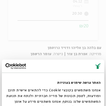
04.12
ו' בכסלו
ה
אנגלית
מיוחדי
20:30
₪20
עם ​בלהה בן אליהו ודויד גרוסמן
מוזיקה:
אפרת בן צור |
גיטרה:
עומר הרשמן
קרדיט צילום:
ענת אורן, קובי קלמנוביץ‘
האתר עושה שימוש בעוגיות
אנחנו משתמשים בקובצי Cookie כדי להתאים אישית תוכן
יוטיוב
ומודעות, לספק תכונות של מדיה חברתית ולנתח את תנועת
המשתמשים שלנו. בנוסף, אנחנו משתפים מידע על אופן