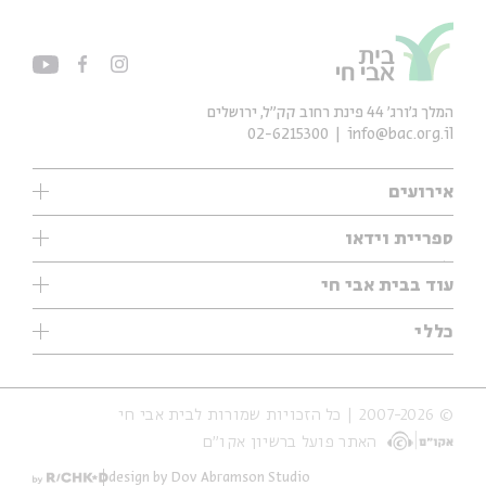
המלך ג'ורג' 44 פינת רחוב קק״ל, ירושלים
02-6215300
info@bac.org.il
אירועים
עיון
ספריית וידאו
אנגלית
ילדים
שיעורי בוקר
עוד בבית אבי חי
מוזיקה
מיוחדים
תערוכות
עיון
כללי
נוער
מיוחדים
מיוחדים
צרו קשר
ספרות ושירה
פודקאסטים מומלצים
ספרות ושירה
אודות
סדרות
כתבות
© 2007-2026 | כל הזכויות שמורות לבית אבי חי
הצהרת נגישות
אירועי עבר
קצה הקרחון
האתר פועל ברשיון אקו״ם
תנאי שימוש והצהרת פרטיות
אירועים בירושלים
על הדרך
חנות
ילדים
design by Dov Abramson Studio
מפלגת המחשבות