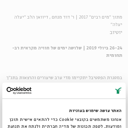
מתוך "מים רבים" 2017 | ר' דוד מנחם , דיוואן הלב "יעלה
יעלה"
יוטיוב
26-24 ביולי 2019 | שלושה ימים של חוויה מקראית רב-
תחומית
במסגרת הפסטיבל יתקיימו מדי ערב שיעורים והרצאות בתנ"ך
החל מהשעה 19:00
כל מי שרוכש כרטיס לאירוע המרכזי, בכל אחד מהימים, זכאי
לקבל כרטיס נוסף ללא תשלום, לאחד מהאירועים הנוספים
שמתקיימים באותו יום, בהזמנה מראש בקופת בית אבי חי.
האתר עושה שימוש בעוגיות
אנחנו משתמשים בקובצי Cookie כדי להתאים אישית תוכן
ומודעות, לספק תכונות של מדיה חברתית ולנתח את תנועת