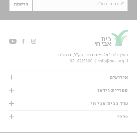
*כתובת דוא"ל
הרשמה
המלך ג'ורג' 44 פינת רחוב קק״ל, ירושלים
02-6215300
info@bac.org.il
אירועים
עיון
ספריית וידאו
אנגלית
ילדים
שיעורי בוקר
עוד בבית אבי חי
מוזיקה
מיוחדים
תערוכות
עיון
כללי
נוער
מיוחדים
מיוחדים
צרו קשר
ספרות ושירה
פודקאסטים מומלצים
ספרות ושירה
אודות
סדרות
כתבות