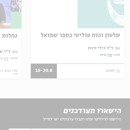
שלטון וכוח פוליטי בספר שמואל
נחלות 
עם:
ד"ר גילי זיוון
עם:
ד"ר א
מתוך:
סדר בוקר
מתוך:
כהן על
16-20.8
סדר בוקר
ו
zoom
הישארו מעודכנים
הירשמו לניוזלטר שלנו וקבלו עדכונים ישר למייל