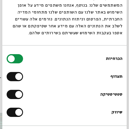
והמנצחת היא: מי מתנבאת יותר טוב?
המשתמשים שלנו. בנוסף, אנחנו משתפים מידע על אופן
סגור
השימוש באתר שלנו עם השותפים שלנו מתחומי המדיה
לשיר תחת המכבש: הגיע הזמן לנפץ את המיתוסים של שירת
החברתית, הפרסום וניתוח הנתונים. גורמים אלה עשויים
העבדים
לשלב את הנתונים האלה עם מידע אחר שסיפקתם או שהם
אספו בעקבות השימוש שעשיתם בשירותים שלהם.
שיתוף
הוספה ליומן
הרשמה לאירועים דומים
בחירת
הכרחיות
הסכמה
רוצים לדעת מה קורה
תגיות:
שידור חי
מארק אליהו
נביאים
שיר השירים
הרב דוד מנחם
בבית אבי חי לפני כולם?
תעדוף
דיוואן הלב
ימים של נביאים
פסטיבל התנ"ך של בית אבי חי
שיר השירים באומנות
הרשמו לניוזלטר שלנו
סטטיסטיקה
אירועים נוספים בסדרה
שיווק
*כתובת דוא"ל