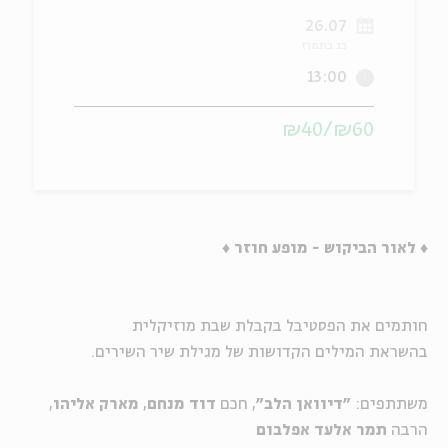
26.07
ה
אנגלית
מיוחדי
כג בתמוז
13:00
₪60/₪40
♦ לאור הביקוש - מופע חוזר ♦
חותמים את הפסטיבל בקבלת שבת מוזיקלית
בהשראת המילים הקדושות של מגילת שיר השירים.
משתתפים:
"
דיוואן הלב"
, חכם
דוד מנחם
,
מארק אליהו
,
הרבה
תמר אלעד אפלבום