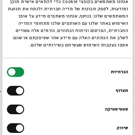
ההפתעות יחכו לכם בסיום ההצגה.
אנחנו משתמשים בקובצי Cookie כדי להתאים אישית תוכן
ומודעות, לספק תכונות של מדיה חברתית ולנתח את תנועת
ולחודש אייר - החייטים והלבנה
המשתמשים שלנו. בנוסף, אנחנו משתפים מידע על אופן
סגור
השימוש באתר שלנו עם השותפים שלנו מתחומי המדיה
הלבנה דורשת שמלה חדשה.
החברתית, הפרסום וניתוח הנתונים. גורמים אלה עשויים
מי החייט שיצליח למלא את מבוקשה?
לשלב את הנתונים האלה עם מידע אחר שסיפקתם או שהם
אספו בעקבות השימוש שעשיתם בשירותים שלהם.
ההצגה תעלה במועדים:
רביעי | י באייר | 15.5 | 17:00
בחירת
שני | טו באייר | 20.5 | 17:00
הכרחיות
הסכמה
רוצים לדעת מה קורה
ראשון | כא באייר | 26.5 | 17:00
שני | כב באייר | 27.5 | 17:00
בבית אבי חי לפני כולם?
תעדוף
הרשמו לניוזלטר שלנו
סטטיסטיקה
יוטיוב
בימוי:
ברכי ליפשיץ
| כתיבה:
רוני ברודצקי
| עיצוב חלל
שיווק
*כתובת דוא"ל
ותלבושות:
יערה צדוק
|