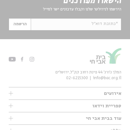
הישארו מעודכנים
הירשמו לניוזלטר שלנו וקבלו עדכונים ישר למייל
*כתובת דוא"ל
הרשמה
המלך ג'ורג' 44 פינת רחוב קק״ל, ירושלים
02-6215300
info@bac.org.il
אירועים
עיון
ספריית וידאו
אנגלית
ילדים
שיעורי בוקר
עוד בבית אבי חי
מוזיקה
מיוחדים
תערוכות
עיון