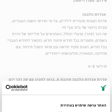
צילום: מעוז ויסטוך
אגדות הלבנה
סדרת הצגות מקורית לילדים, על פי חודשי השנה העברים,
מבית היוצר של בית אבי חי
.
סה והר (סהר) פועלי החלל, האחראים על תלייתו של הירח
בשמים,
מספרים בכל חודש סיפור חדש, הקשור לחודש העברי
.
בכל חודש, הצגת מקור חדשה עם מוסר השכל מיוחד, עם
מוזיקה,
תפאורה ותלבושות ייחודיים
.
לגילאי 4-8
סדרת אגדות הלבנה חוגגת 6, בואו לחגוג עם סה והר יום
הולדת!
בכל הצגה בחודשים מאי - יוני, אתם מוזמנים לחגיגות יום
האתר עושה שימוש בעוגיות
ההולדת,