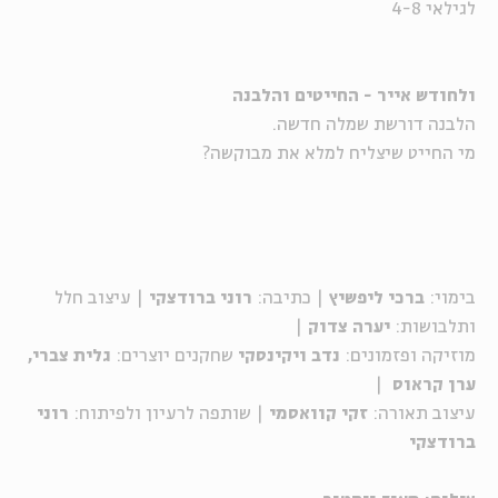
לגילאי 4-8
ולחודש אייר - החייטים והלבנה
הלבנה דורשת שמלה חדשה.
מי החייט שיצליח למלא את מבוקשה?
בימוי:
ברכי ליפשיץ
| כתיבה:
רוני ברודצקי
| עיצוב חלל
ותלבושות:
יערה צדוק
|
מוזיקה ופזמונים:
נדב ויקינסקי
שחקנים יוצרים:
גלית צברי,
ערן קראוס
|
עיצוב תאורה:
זקי קוואסמי
| שותפה לרעיון ולפיתוח:
רוני
ברודצקי