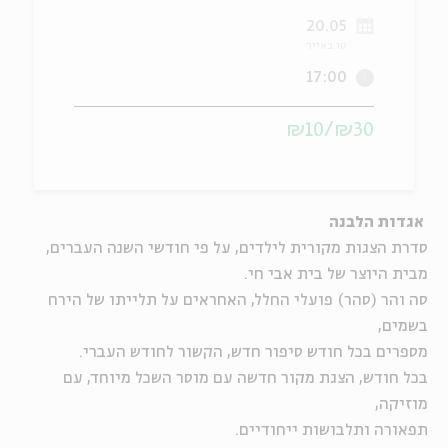
20.05
ה
אנגלית
מיוחדי
טו באייר
17:00
₪30/₪10
אגדות הלבנה
סדרת הצגות מקורית לילדים, על פי חודשי השנה העברים,
מבית היוצר של בית אבי חי
.
סה והר (סהר) פועלי החלל, האחראים על תלייתו של הירח
בשמים,
מספרים בכל חודש סיפור חדש, הקשור לחודש העברי
.
בכל חודש, הצגת מקור חדשה עם מוסר השכל מיוחד, עם
מוזיקה,
תפאורה ותלבושות ייחודיים
.