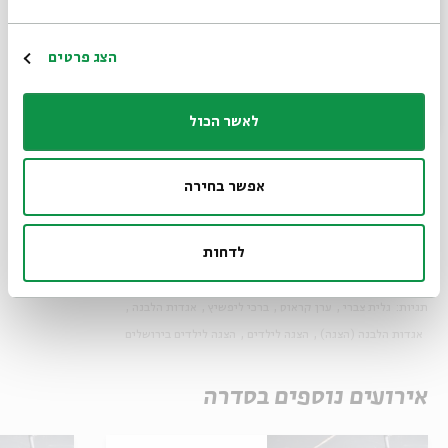
מוזיקה ופזמונים:
נדב ויקינסקי
שחקנים יוצרים:
גלית צברי,
ערן קראוס
|
הרשמה
הצג פרטים
עיצוב תאורה:
זקי קוואסמי
| שותפה לרעיון ולפיתוח:
רוני
ברודצקי
לאשר הכול
צילום: מעוז ויסטוך
אפשר בחירה
שיתוף
הוספה ליומן
הרשמה לאירועים דומים
לדחות
תגיות:
גלית צברי
ערן קראוס
ברכי ליפשיץ
אגדות הלבנה
אגדות הלבנה (הצגה)
הצגה לילדים
הצגה לילדים בירושלים
אירועים נוספים בסדרה