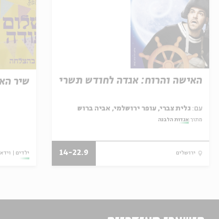
האישה והרוח: אגדה לחודש תשרי
שיר הא
עם:
גלית צברי, עופר ירושלמי, אביה ברוש
מתוך:
אגדות הלבנה
14-22.9
ילדים
וידאו
ירושלים