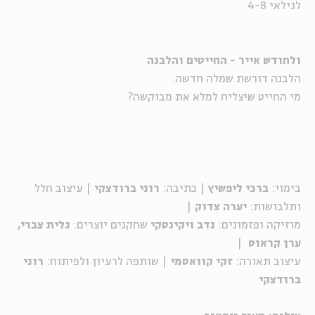
לגילאי 4-8
ולחודש אייר - החייטים והלבנה
הלבנה דורשת שמלה חדשה.
מי החייט שיצליח למלא את מבוקשה?
בימוי:
ברכי ליפשיץ
| כתיבה:
רוני ברודצקי
| עיצוב חלל
ותלבושות:
יערה צדוק
|
מוזיקה ופזמונים:
נדב ויקינסקי
שחקנים יוצרים:
גלית צברי,
ערן קראוס
|
עיצוב תאורה:
זקי קוואסמי
| שותפה לרעיון ולפיתוח:
רוני
ברודצקי