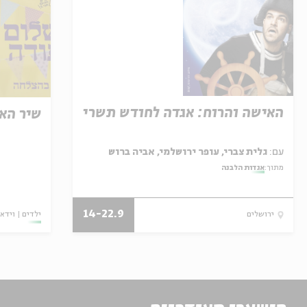
האישה והרוח: אגדה לחודש תשרי
שיר הא
עם:
גלית צברי, עופר ירושלמי, אביה ברוש
מתוך:
אגדות הלבנה
14-22.9
ילדים
וידאו
ירושלים