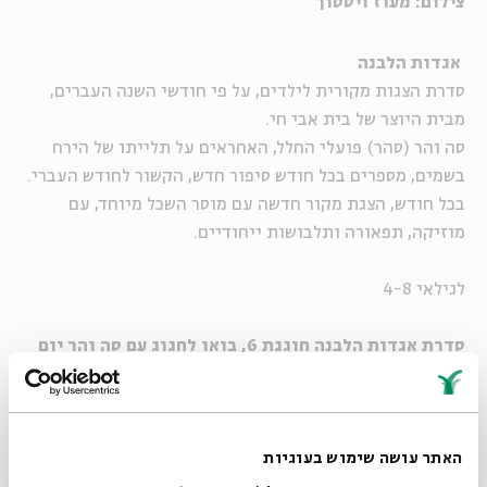
צילום: מעוז ויסטוך
אגדות הלבנה
סדרת הצגות מקורית לילדים, על פי חודשי השנה העברים,
מבית היוצר של בית אבי חי
.
סה והר (סהר) פועלי החלל, האחראים על תלייתו של הירח
בשמים,
מספרים בכל חודש סיפור חדש, הקשור לחודש העברי
.
בכל חודש, הצגת מקור חדשה עם מוסר השכל מיוחד, עם
מוזיקה,
תפאורה ותלבושות ייחודיים
.
לגילאי 4-8
סדרת אגדות הלבנה חוגגת 6, בואו לחגוג עם סה והר יום
הולדת!
בכל הצגה בחודשים מאי - יוני, אתם מוזמנים לחגיגות יום
האתר עושה שימוש בעוגיות
ההולדת,