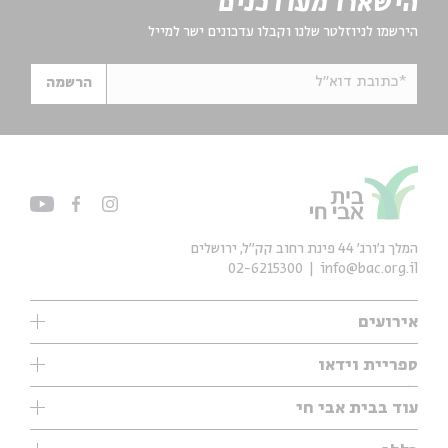
הישארו מעודכנים
הירשמו לניוזלטר שלנו וקבלו עדכונים ישר למייל
*כתובת דוא"ל
הרשמה
המלך ג'ורג' 44 פינת רחוב קק״ל, ירושלים
02-6215300
info@bac.org.il
אירועים
עיון
ספריית וידאו
אנגלית
ילדים
שיעורי בוקר
עוד בבית אבי חי
מוזיקה
מיוחדים
תערוכות
עיון