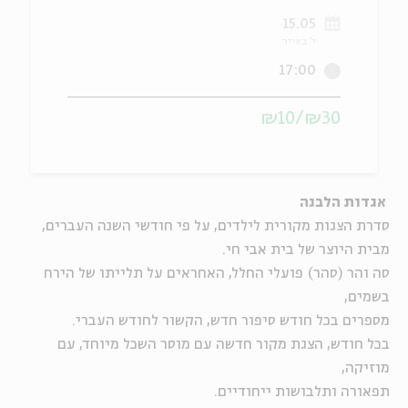
15.05
ה
אנגלית
מיוחדי
י' באייר
17:00
₪30/₪10
אגדות הלבנה
סדרת הצגות מקורית לילדים, על פי חודשי השנה העברים,
מבית היוצר של בית אבי חי
.
סה והר (סהר) פועלי החלל, האחראים על תלייתו של הירח
בשמים,
מספרים בכל חודש סיפור חדש, הקשור לחודש העברי
.
בכל חודש, הצגת מקור חדשה עם מוסר השכל מיוחד, עם
מוזיקה,
תפאורה ותלבושות ייחודיים
.