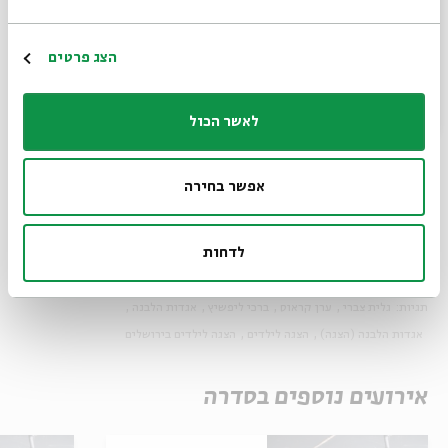
מוזיקה ופזמונים:
נדב ויקינסקי
שחקנים יוצרים:
גלית צברי,
ערן קראוס
|
הרשמה
הצג פרטים
עיצוב תאורה:
זקי קוואסמי
| שותפה לרעיון ולפיתוח:
רוני
ברודצקי
לאשר הכול
צילום: מעוז ויסטוך
אפשר בחירה
שיתוף
הוספה ליומן
הרשמה לאירועים דומים
לדחות
תגיות:
גלית צברי
ערן קראוס
ברכי ליפשיץ
אגדות הלבנה
אגדות הלבנה (הצגה)
הצגה לילדים
הצגה לילדים בירושלים
אירועים נוספים בסדרה