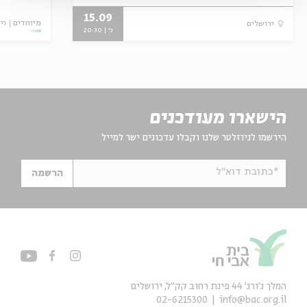
15.09
מיוחדים
וי
ירושלים
ג' | 20:30
הישארו מעודכנים
הירשמו לניוזלטר שלנו וקבלו עדכונים ישר למייל
*כתובת דוא"ל
הרשמה
המלך ג'ורג' 44 פינת רחוב קק״ל, ירושלים
02-6215300
info@bac.org.il