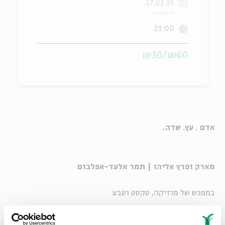
17.01.19
יא בשבט
ה
אנגלית
מיוחדי
21:00
₪60/₪30
אדם . עץ. שדה.
מארק ופרץ אליהו | תמר אלעד-אפלבום
במפגש של מוזיקה, טקסט וטבע