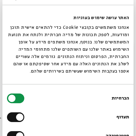
האתר עושה שימוש בעוגיות
בהשתתפות:
אנחנו משתמשים בקובצי Cookie כדי להתאים אישית תוכן
מארק אליהו
– קמנצ'ה ובגלמה |
פרץ אליהו
– עוד וטאר
ומודעות, לספק תכונות של מדיה חברתית ולנתח את תנועת
אלדד ציטרין
– פסנתר |
חגי ביליצקי
– קונטרבס |
רוני
המשתמשים שלנו. בנוסף, אנחנו משתפים מידע על אופן
עברין
– כלי הקשה
סגור
השימוש באתר שלנו עם השותפים שלנו מתחומי המדיה
מנחה:
הרבַָּה תמר אלעד-אפלבום
, ציון קהילה ארצישראלית
החברתית, הפרסום וניתוח הנתונים. גורמים אלה עשויים
לשלב את הנתונים האלה עם מידע אחר שסיפקתם או שהם
צילים: גבריאל בהרליה, מעוז ויסטוך
אספו בעקבות השימוש שעשיתם בשירותים שלהם.
"אם נבגוד בטבע נבגוד גם בעצמנו": הרלוונטיות של ט"ו בשבט
לימינו
בחירת
הכרחיות
הסכמה
רוצים לדעת מה קורה
שיתוף
הוספה ליומן
הרשמה לאירועים דומים
בבית אבי חי לפני כולם?
תעדוף
סטטיסטיקה