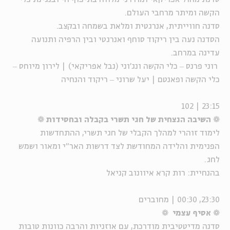
הקשה ומיתר מרחבי העולם.
סדנה חווייתית, אנרגטית ומלאת בשמחה ובקצב.
הסדנה נעה בין ריקוד סוחף ואנרגטי ובין הרפיה ותנועה
עדינה במרחב.
רוני פרנס ‒ כלי הקשה ונג'וני (נבל אפריקאי) | לירון מיוחס ‒
כלי הקשה ופאנטם | יעל שרוני ‒ ריקוד והנחיה
23:15 | 102
❁
השיבה הנצחית של חגי תשרי בקבלה ובחסידות
❁
לימוד זוהרי למהלך הקבלי של חגי תשרי, ההתחדשות
הפנימית והלידה המחודשת לצד דרשות האר"י ומאור ושמש
לחג.
בהנחיית: רות קרא איוונוב קניאל
23:30, 00:30 | מחוברים
❁
אסיף עצמי
❁
סדנה מדיטטיבית מודרכת, עם אוזניות והרבה כוונות טובות