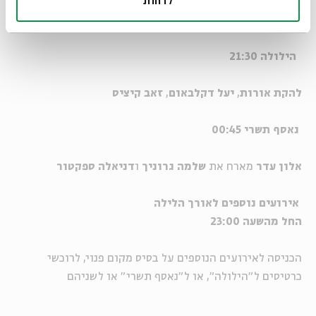
לדחות
חותמים את סוכות בחגיגה לילית של חילופי העונות בטבע,
בגוף, בנפש וברוח
הילולה 21:30
להקת אורות
,
יעל דקלבאום
,
זאב קיציס
נאסף תשרי 00:45
אלון עדר
מארח את
שלמה גרוניך
ו
דניאלה ספקטור
אירועים נוספים לאורך הלילה
החל מהשעה 23:00
הכניסה לאירועים הנוספים על בסיס מקום פנוי, לרוכשי
כרטיסים ל"הילולה", או ל"נאסף תשרי" או לשניהם