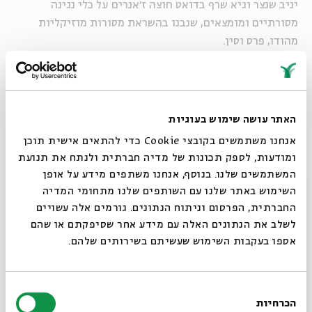
יניב שנצר וגיא שרף בדואט חוצה ז׳אנרים על כלי נגינה
מסורתיים ומומצאים, שנבנו בהשראת מסורות מוזיקליות
מהודו, פרס וסין.
21:00‒01:00 | טרקלינית
❁
כדורי זרעים
❁
עמדה להכנת כדורי זרעים לשתילת חורף
האתר עושה שימוש בעוגיות
בשיתוף מרכז גג-עדן לחקלאות עירונית וחשיבה מקיימת של
אנחנו משתמשים בקובצי Cookie כדי להתאים אישית תוכן
עמותת מוסללה
ומודעות, לספק תכונות של מדיה חברתית ולנתח את תנועת
המשתמשים שלנו. בנוסף, אנחנו משתפים מידע על אופן
00:00 | חצר
סגור
השימוש באתר שלנו עם השותפים שלנו מתחומי המדיה
❁
הקפות ביער ‒ טקס רדיופוני להורדת גשמים בהשתתפות
החברתית, הפרסום וניתוח הנתונים. גורמים אלה עשויים
הקהל
❁
לשלב את הנתונים האלה עם מידע אחר שסיפקתם או שהם
מסביב למעגל, בחצר בית אבי חי בירושלים, מתקיימת תוכנית
אספו בעקבות השימוש שעשיתם בשירותים שלהם.
רדיו אינטראקטיבית המשדרת לחלל החיצון במטרה להוריד
גשמים. הקהל מתבקש להשתתף במאמץ הרדיופוני המשותף –
בחירת
בפתיחת הלב, בשירה, בהקפת המעגל ובשלל משימות נוספות
הכרחיות
הסכמה