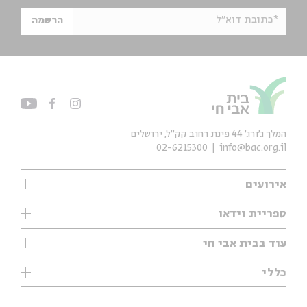
*כתובת דוא"ל
הרשמה
המלך ג'ורג' 44 פינת רחוב קק״ל, ירושלים
02-6215300
info@bac.org.il
אירועים
עיון
ספריית וידאו
אנגלית
ילדים
שיעורי בוקר
עוד בבית אבי חי
מוזיקה
מיוחדים
תערוכות
עיון
כללי
נוער
מיוחדים
מיוחדים
צרו קשר
ספרות ושירה
פודקאסטים מומלצים
ספרות ושירה