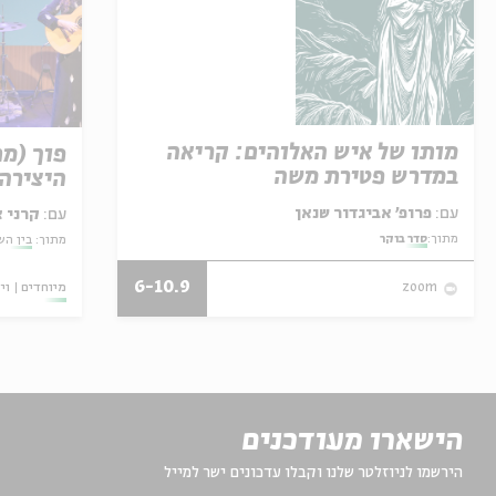
מותו של איש האלוהים: קריאה
פוך (מ
במדרש פטירת משה
היצירה 
עם:
פרופ' אביגדור שנאן
עם:
קרני 
מתוך:
סדר בוקר
מתוך:
בין השו
6-10.9
מיוחדים
וי
zoom
הישארו מעודכנים
הירשמו לניוזלטר שלנו וקבלו עדכונים ישר למייל