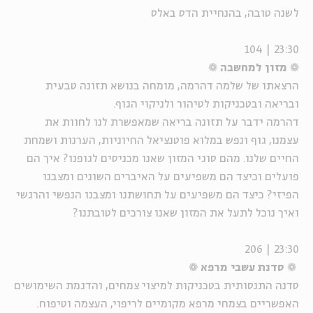
לשנה טובה, בהנחיית הדס באלס
23:30 | 104
❁
מזון למחשבה
❁
הרצאתו של שלמה דהרמה, מומחה בנושא תזונה טבעית
ובריאה ובטכניקות לטיהור ולניקוי הגוף.
דהרמה ידבר על תזונה בריאה שמאפשרת לנו לחוות את
עצמנו, גוף ונפש במלוא פוטנציאל החיוניות, הערנות ושמחת
החיים שלנו. מהם סוגי המזון שאנו מכניסים לגופנו? איך הם
פועלים וכיצד הם משפיעים על האיברים השונים ומצבנו
הפיזי? כיצד הם משפיעים על תחושתנו ומצבנו הנפשי והרגשי
ואיך נוכל לתעל את המזון שאנו צורכים לטובתנו?
23:30 | 206
❁
סדנת עשבי מרפא
❁
סדנה התנסותית בטכניקות למיצוי צמחים, והדגמת השימושים
האפשריים בצמחי מרפא מקומיים לריפוי, העצמה וטיפוח.