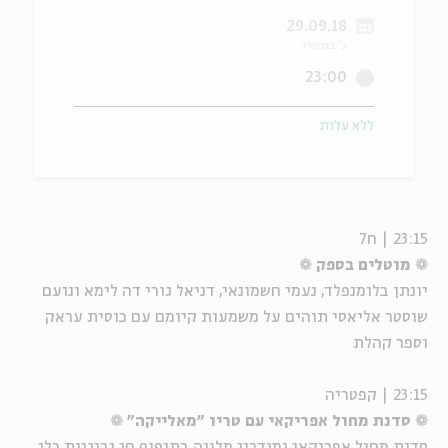
29.09.18
ה
אנגלית
מיוחדי
כ' בתשרי
23:00
ללא עלות
23:15 | ח7
❁
מוטלים בספק
❁
יונתן בלומנפלד, נעמי חשמונאי, דניאל גורי דה לימא ונועם
שוסטר אליאסי תוהים על משמעות קיומם עם כוסית עראק
וספר קהלת
23:15 | קפטריה
❁
סדנת מחול אפריקאי עם טריו "מאלייקה"
❁
סדנת מחול אפריקאי ומודרני מלווה בתיפוף חי ובנגינת כלי