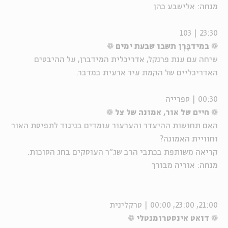
מנחה: אלישבע כהן
23:30 | 103
❁
במידבֶּרְן תשבו שבעת ימים
❁
שיחה עם ענת פרנקל, אדריכלית המידברן, על ההיבטים
האדריכליים של הקמת עיר ארעית במדבר.
00:30 | ספרייה
❁
חיים של אור, אמונה של צל
❁
האם תחושות ההיעדר והערעור עומדים בניגוד לתפיסת האור
וחוויית האמונה?
קריאה משותפת בכתבי הרב שג"ר העוסקים בחג הסוכות.
מנחה: אוריה מבורך
21:00, 23:00, 00:00 | טרקלינית
❁
דואט אינסטרומנטלי
❁