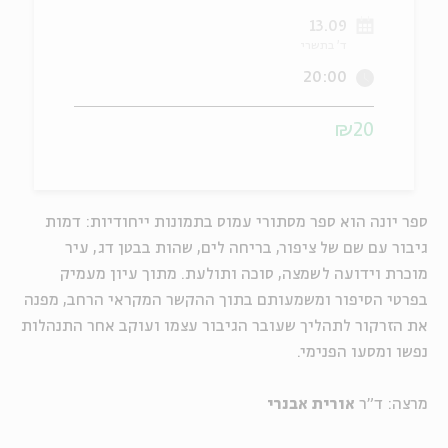
13.09
ה
אנגלית
מיוחדי
ד' בתשרי
20:00
₪20
ספר יונה הוא ספר מסתורי עמוס בתמונות ייחודיות: דמות
גיבור עם שם של ציפור, בריחה לים, שהות בבטן דג, עיר
מוכרת וידועה לשמצה, סוכה ותולעת. מתוך עיון מעמיק
בפרטי הסיפור ומשמעותם בתוך ההקשר המקראי הרחב, מפנה
את הזרקור לתהליך שעובר הגיבור עצמו ועוקב אחר התנהלות
נפשו ומסעו הפנימי.
מרצה: ד"ר
אורית אבנרי