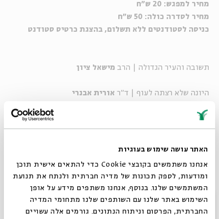
מחיר למפגש: 20 ש"ח
מחיר לסדרה כולה: 50 ש"ח
כניסה לסטודנטים ללא תשלום, בהצגת כרטיס סטודנט
תשובה והעיר הגדולה | הרב
מישאל ציון
היונה שלא רצתה לעוף | ד"ר
אורית אבנרי
צל של אמת | ד"ר
יושי פרג'ון
מחיר למפגש: 20 ש"ח
האתר עושה שימוש בעוגיות
מחיר לסדרה כולה: 50 ש"ח
אנחנו משתמשים בקובצי Cookie כדי להתאים אישית תוכן
כניסה לסטודנטים ללא תשלום, בהצגת כרטיס סטודנט
ומודעות, לספק תכונות של מדיה חברתית ולנתח את תנועת
המשתמשים שלנו. בנוסף, אנחנו משתפים מידע על אופן
יונה סופרסטאר: קריאות על הנביא שניסה לברוח
סגור
השימוש באתר שלנו עם השותפים שלנו מתחומי המדיה
החברתית, הפרסום וניתוח הנתונים. גורמים אלה עשויים