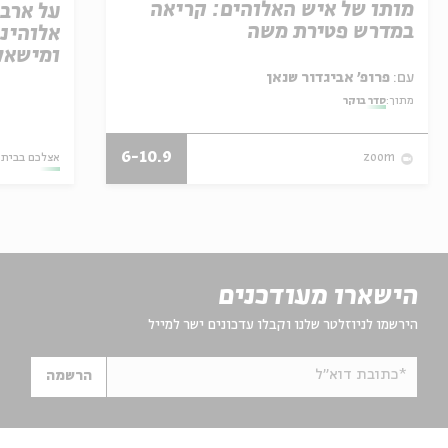
מותו של איש האלוהים: קריאה
על ארב
במדרש פטירת משה
אלוהינ
ומישאל ציון 
עם:
פרופ' אביגדור שנאן
מתוך:
סדר בוקר
6-10.9
אצלכם בבית
zoom
הישארו מעודכנים
הירשמו לניוזלטר שלנו וקבלו עדכונים ישר למייל
*כתובת דוא"ל
הרשמה