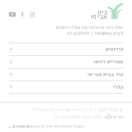
המלך ג'ורג' 44 פינת רחוב קק״ל, ירושלים
02-6215300
info@bac.org.il
אירועים
עיון
ספריית וידאו
אנגלית
ילדים
שיעורי בוקר
עוד בבית אבי חי
מוזיקה
מיוחדים
תערוכות
עיון
כללי
נוער
מיוחדים
מיוחדים
צרו קשר
ספרות ושירה
פודקאסטים מומלצים
ספרות ושירה
אודות
סדרות
כתבות
© 2007-2026 | כל הזכויות שמורות לבית אבי חי
הצהרת נגישות
אירועי עבר
קצה הקרחון
האתר פועל ברשיון אקו״ם
תנאי שימוש והצהרת פרטיות
אירועים בירושלים
על הדרך
חנות
ילדים
design by Dov Abramson Studio
מפלגת המחשבות