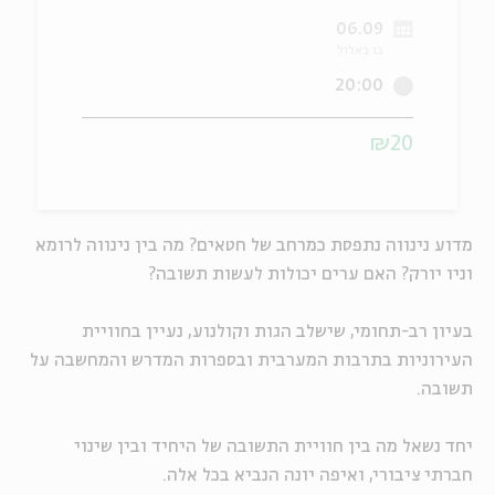
06.09
ה
אנגלית
מיוחדי
כו באלול
20:00
₪20
מדוע נינווה נתפסת כמרחב של חטאים? מה בין נינווה לרומא
וניו יורק? האם ערים יכולות לעשות תשובה?
בעיון רב-תחומי, שישלב הגות וקולנוע, נעיין בחוויית
העירוניות בתרבות המערבית ובספרות המדרש והמחשבה על
תשובה.
יחד נשאל מה בין חוויית התשובה של היחיד ובין שינוי
חברתי ציבורי, ואיפה יונה הנביא בכל אלה.