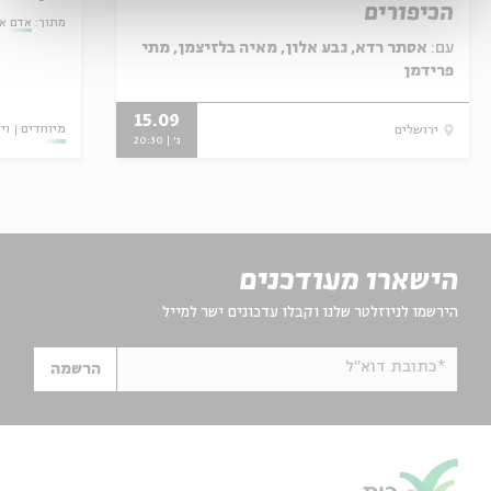
הכיפורים
מתוך:
אדם א
עם:
אסתר רדא, גבע אלון, מאיה בלזיצמן, מתי
פרידמן
15.09
מיוחדים
וי
ירושלים
ג' | 20:30
הישארו מעודכנים
הירשמו לניוזלטר שלנו וקבלו עדכונים ישר למייל
*כתובת דוא"ל
הרשמה