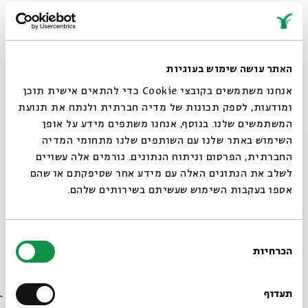
יואב קוטנר
מארח את
שלומי שבן
האתר עושה שימוש בעוגיות
אנחנו משתמשים בקובצי Cookie כדי להתאים אישית תוכן
שלומי שבן שר בוב דילן בבית אבי חי, "מותק את אצלי
ומודעות, לספק תכונות של מדיה חברתית ולנתח את תנועת
בראש":
המשתמשים שלנו. בנוסף, אנחנו משתפים מידע על אופן
סגור
השימוש באתר שלנו עם השותפים שלנו מתחומי המדיה
יוטיוב
החברתית, הפרסום וניתוח הנתונים. גורמים אלה עשויים
לשלב את הנתונים האלה עם מידע אחר שסיפקתם או שהם
אספו בעקבות השימוש שעשיתם בשירותים שלהם.
צילום: אורית פניני
הפקה וניהול אמנותי: מונוקרייב
בחירת
הכרחיות
הסכמה
רוצים לדעת מה קורה
בבית אבי חי לפני כולם?
תעדוף