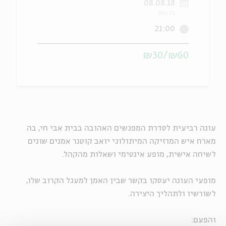
08.08.18
כז באב
ה
אנגלית
מיוחדי
21:00
₪60/₪30
עונה רביעית לסדרת המפגשים האהובה בבית אבי חי, בה
מארח איש המוזיקה המיתולוגי יואב קוטנר אמנים שונים
לשיחה אישית, מופע אינטימי ושאלות מהקהל.
מופעי העונה יעסקו בקשר שבין האמן למעגל הקרוב שלו,
לשורשיו ולתהליך היצירה.
והפעם: