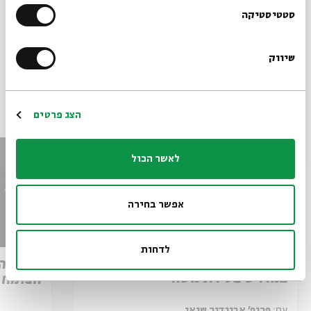
הרשמו לניוזלטר שלנו
סטטיסטיקה
תגיות:
שידור חי
דנה ברגר
גלעד אפרת
אנסמבל גלעד אפרת
אהוד מנור
שיווק
*כתובת דוא"ל
עוד בבית אבי חי
הרשמה
הצג פרטים
לאשר הכול
אפשר בחירה
לדחות
מותו של איש האלוהים: קריאה
שירת ה
במדרש פטירת משה
הצומח
עם:
פרופ' אביגדור שנאן