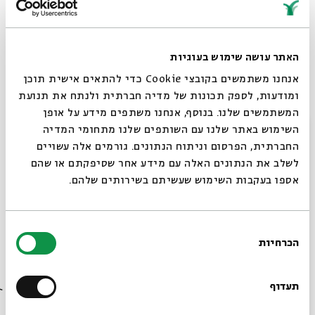
אריאל זילבר, בועז שרעבי ואחרים.
במופע יוצגו עיבודיו המיוחדים של
גלעד אפרת
לשיריו של
האתר עושה שימוש בעוגיות
מנור ויתארחו הזמרים
דנה ברגר
,
גיא מזיג
ו
נעם בנאי
.
אנחנו משתמשים בקובצי Cookie כדי להתאים אישית תוכן
ומודעות, לספק תכונות של מדיה חברתית ולנתח את תנועת
אורחת מיוחדת:
עופרה פוקס מנור
המשתמשים שלנו. בנוסף, אנחנו משתפים מידע על אופן
סגור
השימוש באתר שלנו עם השותפים שלנו מתחומי המדיה
אנסמבל גלעד אפרת:
גלעד אפרת
– קונטרבס, עיבודים
החברתית, הפרסום וניתוח הנתונים. גורמים אלה עשויים
והפקה מוזיקלית
לשלב את הנתונים האלה עם מידע אחר שסיפקתם או שהם
קרן טננבאום
– כינור, שירה |
הילה אפשטיין
– צ'לו |
רזיאל
אספו בעקבות השימוש שעשיתם בשירותים שלהם.
צור
– מנדולינה
נגנים אורחים:
אייל הלר
– גיטרה |
עידית מינצר
– חצוצרה,
בחירת
פלוגלהורן, קרן יער
הכרחיות
הסכמה
מתן אפרת
– תופים
רוצים לדעת מה קורה
בבית אבי חי לפני כולם?
תעדוף
שיתוף
הוספה ליומן
הרשמה לאירועים דומים