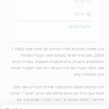
07.06
כד בסיון
ה
אנגלית
מיוחדי
20:30
₪60/₪30
ערב מחווה המוקדש לחייו ויצירתו של אהוד מנור (1941 –
2005), חתן פרס ישראל בתחום הזמר העברי ומגדולי
הפזמונאים בישראל, איש תקשורת ותאטרון. בשיריו הביא
מנור לזמר העברי את קולו האישי, וזה הפך לפסקול ישראלי
ונגע באנשים רבים.
לצד כתיבתו הענפה תרגם מנור שירים לועזיים אשר הפכו
לנכסי צאן ברזל וכן תרגם מחזות זמר ובהם "שיער", "עלובי
החיים", "סיפור הפרברים" ועוד. לאורך השנים עבד עם
מלחינים וזמרים רבים ומוכרים – מתי כספי, נורית הירש,