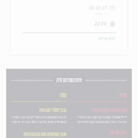
10.10.17
ה
אנגלית
מיוחדי
כ' בתשרי
22:30
ללא עלות