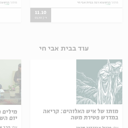
מתוך:
הושענא רבה בבית אבי חי
מתוך:
הושענא
11.10
ד' | 01:30
עוד בבית אבי חי
מותו של איש האלוהים: קריאה
מילים מ
במדרש פטירת משה
יום הש
עם:
הרב אל
עם:
פרופ' אביגדור שנאן