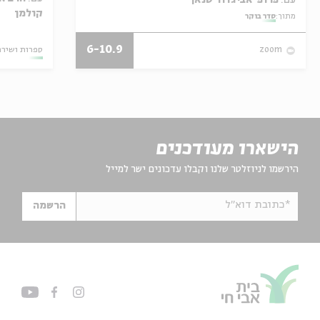
קולמן
מתוך:
סדר בוקר
6-10.9
ספרות ושירה
zoom
הישארו מעודכנים
הירשמו לניוזלטר שלנו וקבלו עדכונים ישר למייל
*כתובת דוא"ל
הרשמה