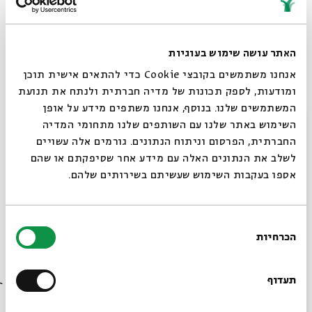
שכולם סביב חילופי העונות בטבע, בגוף, באדם, בנפש
וברוח
האתר עושה שימוש בעוגיות
שלישי- כ בתשרי – 10.10 – החל מהשעה 21:00
אנחנו משתמשים בקובצי Cookie כדי להתאים אישית תוכן
❁
אירוע פתיחה העיר והיער (21:00)
❁
ומודעות, לספק תכונות של מדיה חברתית ולנתח את תנועת
המשתמשים שלנו. בנוסף, אנחנו משתפים מידע על אופן
סגור
מעגל שירה מקודשת לרגל צאת הספר "הבעל שם טוב: האיש
השימוש באתר שלנו עם השותפים שלנו מתחומי המדיה
שבא מן היער"
החברתית, הפרסום וניתוח הנתונים. גורמים אלה עשויים
לשלב את הנתונים האלה עם מידע אחר שסיפקתם או שהם
בהשתתפות:
להקת אורות
,
דב אלבוים
,
רון מלצר
,
רועי הורן
אספו בעקבות השימוש שעשיתם בשירותים שלהם.
ורבקה מרים
בחירת
❁
מופע חותם על כפות המנעול (01:30)
❁
הכרחיות
הסכמה
רוצים לדעת מה קורה
שולי רנד
ו
אוי דיוויז'ן
במופע מיוחד
בבית אבי חי לפני כולם?
תעדוף