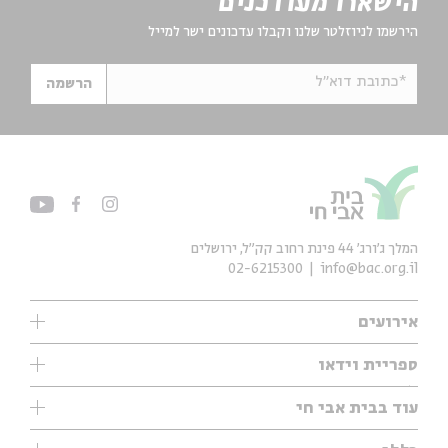
הישארו מעודכנים
הירשמו לניוזלטר שלנו וקבלו עדכונים ישר למייל
*כתובת דוא"ל
הרשמה
המלך ג'ורג' 44 פינת רחוב קק״ל, ירושלים
02-6215300
info@bac.org.il
אירועים
עיון
ספריית וידאו
אנגלית
ילדים
שיעורי בוקר
עוד בבית אבי חי
מוזיקה
מיוחדים
תערוכות
עיון