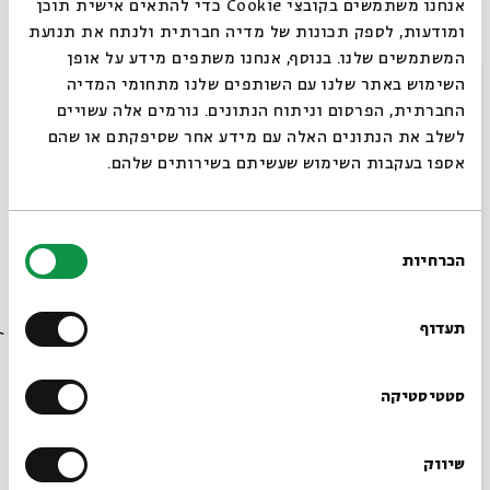
איטה גליקסברג
, במאית ערוץ 1, יוצרת הסרט "ש"י עגנון –
אנחנו משתמשים בקובצי Cookie כדי להתאים אישית תוכן
מוקדש לנוות ביתי"
ומודעות, לספק תכונות של מדיה חברתית ולנתח את תנועת
המשתמשים שלנו. בנוסף, אנחנו משתפים מידע על אופן
סגור
השימוש באתר שלנו עם השותפים שלנו מתחומי המדיה
קטעי קריאה: השחקן
אסף אופק
החברתית, הפרסום וניתוח הנתונים. גורמים אלה עשויים
לשלב את הנתונים האלה עם מידע אחר שסיפקתם או שהם
אספו בעקבות השימוש שעשיתם בשירותים שלהם.
שיתוף
הוספה ליומן
הרשמה לאירועים דומים
בחירת
הכרחיות
הסכמה
רוצים לדעת מה קורה
תגיות:
שידור חי
ראש חודש
לחודש
מעגל השנה
חדש בחודש
בבית אבי חי לפני כולם?
תעדוף
ראש חודש 2860
ש"י עגנון
חודשי השנה
הרשמו לניוזלטר שלנו
סטטיסטיקה
עוד בבית אבי חי
שיווק
*כתובת דוא"ל