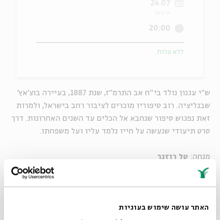
24.07
א' באב
ה
אנגלית
מיוחדי
20:00
ללא עלות
ש"י עגנון נולד בי"ח אב התרמ"ז, שנת 1887, בעיירה בוצ'אץ'
שבגליציה. רוב סיפוריו מוכרים לציבור רחב בישראל, ולמרות
זאת נפגוש סיפור שנחבא אל הכלים עד השנים האחרונות. דרך
סרט תיעודי שנעשה על חייו נלמד עליו ועל משפחתו.
מנחה:
טל רוזנר
בהשתתפות:
ד"ר אבי שמידמן
מהמחלקה לספרות עם ישראל
באוניברסיטת בר-אילן
האתר עושה שימוש בעוגיות
עטרה סנובל
, עורכת אתר התנ"ך של מכללת הרצוג