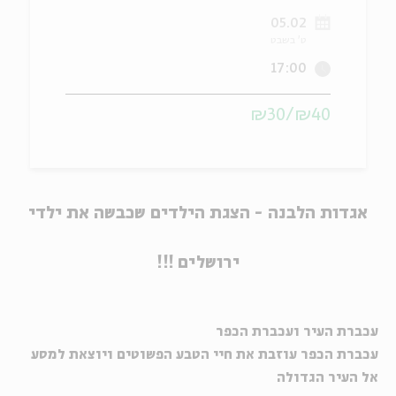
05.02
ה
אנגלית
מיוחדי
ט' בשבט
17:00
₪40/₪30
אגדות הלבנה
- הצגת ה
ילדים
שכבשה את ילדי
ירושלים !!!
עכברת העיר ועכברת הכפר
עכברת הכפר עוזבת את חיי הטבע הפשוטים ויוצאת למסע
אל העיר הגדולה