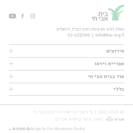
המלך ג'ורג' 44 פינת רחוב קק״ל, ירושלים
02-6215300
info@bac.org.il
אירועים
עיון
ספריית וידאו
אנגלית
ילדים
שיעורי בוקר
עוד בבית אבי חי
מוזיקה
מיוחדים
תערוכות
עיון
כללי
נוער
מיוחדים
מיוחדים
צרו קשר
ספרות ושירה
פודקאסטים מומלצים
ספרות ושירה
אודות
סדרות
כתבות
© 2007-2026 | כל הזכויות שמורות לבית אבי חי
הצהרת נגישות
אירועי עבר
קצה הקרחון
האתר פועל ברשיון אקו״ם
תנאי שימוש והצהרת פרטיות
אירועים בירושלים
על הדרך
חנות
ילדים
design by Dov Abramson Studio
מפלגת המחשבות