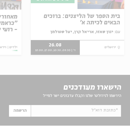
בית הספר של הליצנים: ברוכים
מאחורי
הבאים לכיתה א'
"כראמל"
- רועי 
עם:
ינון שאזו, אריאל קרן, יעל שטולמן
26.08
ילדים
וידאו
ירושלים
ד' | 09:30, 10:30, 17:00, 18:00
הישארו מעודכנים
הירשמו לניוזלטר שלנו וקבלו עדכונים ישר למייל
*כתובת דוא"ל
הרשמה