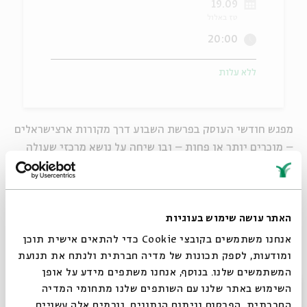
19.09
טז באלול
ה
אנגלית
מיוחדי
20:00
ללא עלות
מפגש חודשי העוסק בפרשת השבוע דרך מקורות ארצישראלים
– מוכרים יותר או פחות – ובו שיחה על נושא מרכזי שעולה
ממנה ומתחבר אל המציאות הישראלית העכשויית.
עורכת ומנחה: ד"ר
גילה וכמן
האתר עושה שימוש בעוגיות
בהשתתפות: בן העדה השומרונית
גיא יהושע
, מדריך בקהילה
השומרונית ומנהל אתר האינטרנט "שומרונים".
אנחנו משתמשים בקובצי Cookie כדי להתאים אישית תוכן
ומודעות, לספק תכונות של מדיה חברתית ולנתח את תנועת
המשתמשים שלנו. בנוסף, אנחנו משתפים מידע על אופן
סגור
השימוש באתר שלנו עם השותפים שלנו מתחומי המדיה
שיתוף
הוספה ליומן
הרשמה לאירועים דומים
החברתית, הפרסום וניתוח הנתונים. גורמים אלה עשויים