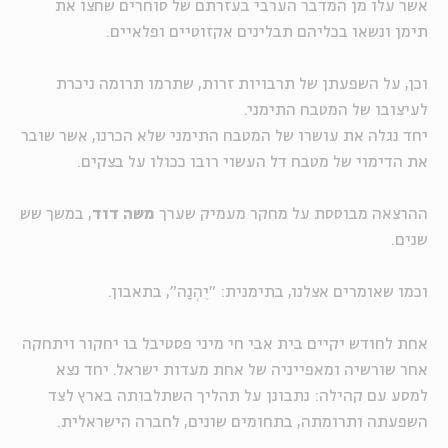
אשר עלו מן המדבר הערבי בעזרתם של סוחרים שחצו את
תימן ונשאו בכליהם תבלינים אקזוטיים ופלאיים.
וכן, על השפעתן של תרבויות זרות, שתרמו תרומה ניכרת
לעיצובו של המטבח התימני.
יחד נגלה את עושרו של המטבח התימני שלא הכרנו, אשר שובר
את הדימוי של מטבח דל העשוי רובו ככולו על בצקים.
ההרצאה מבוססת על מחקר מעמיק שערך
משה דוד
, במשך שש
שנים.
וכמו שאומרים אצלנו, בתימנית: "יֵהְנַה", בתאבון.
אחת לחודש יקיים בית אבי חי מיני פסטיבל בו יחקור ויתחקה
אחר שורשיה ומאפייניה של אחת מעדות ישראל. יחד נצא
למסע עם קהילה: נתבונן על תהליך השתלבותה בארץ לצד
השפעתה ותרומתה, בתחומים שונים, לחברה הישראלית.