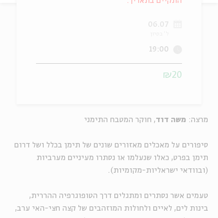
התקיים בתאריך:
ה
אנגלית
מיוחדי
06.07
ל' בסיון
19:00
₪20
מרצה:
משה דוד
, חוקר המטבח התימני
סיפורים על מאכלים מאזורים שונים של תימן בכלל ושל דרום
תימן בפרט, כאלו שנעלמו או נסתרו מעיניים מערביות
(ובוודאי ישראליות-מקומיות).
טעמים אשר נסתרים ומתגלים דרך הטופוגרפיה ההררית,
בינות לים, לאיים ולחולות המוזהבים של קצה חצי-האי ערב,