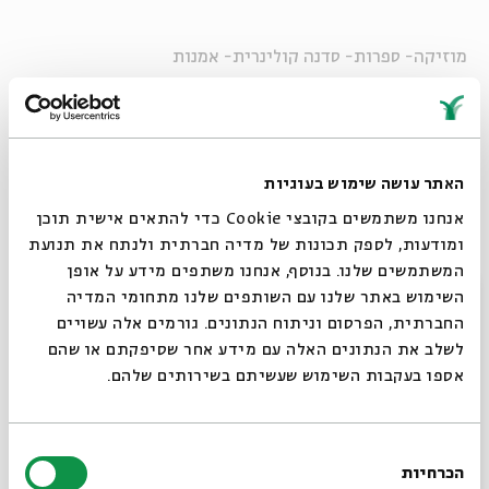
מוזיקה- ספרות- סדנה קולינרית- אמנות
במהלך ימי הפסטיבל בין השעות 23:00-19:00:
-
אביה דוד שוהם
- מכירה של תכשיטים והדגמה של עבודות
צורפות
האתר עושה שימוש בעוגיות
- מסעדה תימנית בקפיטריה
אנחנו משתמשים בקובצי Cookie כדי להתאים אישית תוכן
- דרך האומנות- תצוגה ומכירה של אמנות
ומודעות, לספק תכונות של מדיה חברתית ולנתח את תנועת
- סיפור חוזר- מכירת ספרים
המשתמשים שלנו. בנוסף, אנחנו משתפים מידע על אופן
סגור
השימוש באתר שלנו עם השותפים שלנו מתחומי המדיה
*המכירה במזומן בלבד
החברתית, הפרסום וניתוח הנתונים. גורמים אלה עשויים
לשלב את הנתונים האלה עם מידע אחר שסיפקתם או שהם
מוזיקה חיה החל מהשעה 19:00 :
אספו בעקבות השימוש שעשיתם בשירותים שלהם.
שירן קרני
ובנות הפ'אנק בשירת נשים תימנית שמשלבת ישן
וחדש, מזרח ומערב, שירה מסורתית לצד הג'אז והרוק
בחירת
הפסיכדלי.
הכרחיות
הסכמה