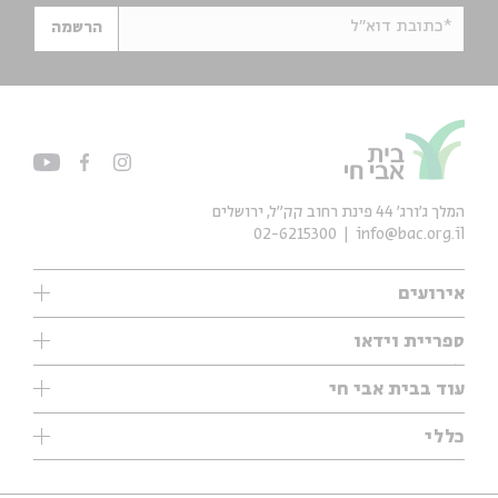
*כתובת דוא"ל
הרשמה
המלך ג'ורג' 44 פינת רחוב קק״ל, ירושלים
02-6215300
info@bac.org.il
אירועים
עיון
ספריית וידאו
אנגלית
ילדים
שיעורי בוקר
עוד בבית אבי חי
מוזיקה
מיוחדים
תערוכות
עיון
כללי
נוער
מיוחדים
מיוחדים
צרו קשר
ספרות ושירה
פודקאסטים מומלצים
ספרות ושירה
אודות
סדרות