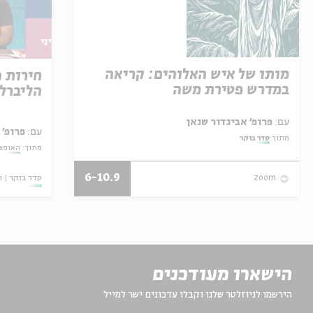
מותו של איש האלוהים: קריאה
חירות 
במדרש פטירת משה
הליברל
עם:
פרופ' אביגדור שנאן
עם:
פרופ' 
מתוך:
סדר בוקר
מתוך:
האופצי
6-10.9
סדר בוקר
ו
zoom
הישארו מעודכנים
הירשמו לניוזלטר שלנו וקבלו עדכונים ישר למייל