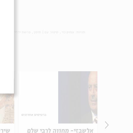
תגיות:
עמוס נוי
סיפור. עם | תימן
פרשת ילדי תימן
גלב
כרטיסים אחרונים
 של
אלשבזי- מחווה לרבי שלם
שירן