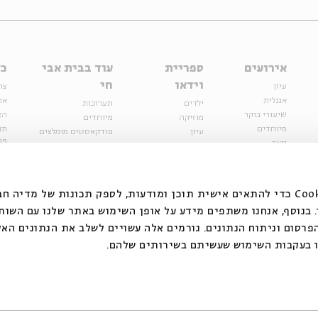
אירועים
ספריית
עוד בבית אבי
כל
וידאו
חי
עיון
צר
אנגלית
או
ילדים
תערוכות
שיעורי בוקר
הצ
מוזיקה
מיוחדים
מיוחדים
תנ
עיון
פודקאסטים מומלצים
פר
נוער
מיוחדים
כתבות
חנ
ספרות ושירה
ספרות ושירה
קצה הקרחון
סדרות
על הדרך
אירועי עבר
מפלגת המחשבות
אנחנו משתמשים בקובצי Cookie כדי להתאים אישית תוכן ומודעות, לספק תכונות של מ
אירועים
בנוסף, אנחנו משתפים מידע על אופן השימוש באתר שלנו עם השות
בירושלים
ילדים
רסום וניתוח הנתונים. גורמים אלה עשויים לשלב את הנתונים האל
מוזיקה
 בעקבות השימוש שעשיתם בשירותים שלהם.
הרצאות בזום
האתר פועל ברשיון אק