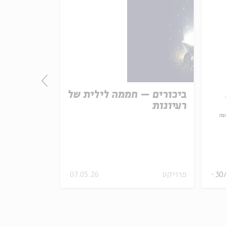
ביכורים – חממה לילית של
התורה - חו
רעיונות
אמת נצחית
נה
עם:
פרופ' פיני 
מתוך:
האופציה של שפי
30
פרויקט
07.05.26
סדר בוקר
וידאו