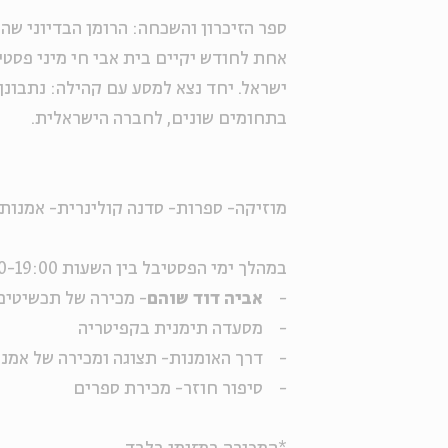
ספר הזיכרון והשכחה: הרומן הבדיוני ש
אחת לחודש יקיים בית אבי חי מיני פסט
ישראל. יחד נצא למסע עם קהילה: נתבונ
בתחומים שונים, לחברה הישראלית.
מוזיקה- ספרות- סדנה קולינרית- אמנות
במהלך ימי הפסטיבל בין השעות 23:00-19:00:
-
אביה דוד שוהם
- מכירה של תכשיטים
- מסעדה תימנית בקפיטריה
- דרך האומנות- תצוגה ומכירה של אמנ
- סיפור חוזר- מכירת ספרים