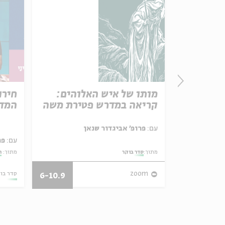
פרק 506 – אווה אילוז (1):
מותו של איש האלוהים:
חירו
באהבה
קריאה במדרש פטירת משה
המדי
ל באריזה קטנה
עם:
פרופ' אביגדור שנאן
עם:
פר
מתוך:
סדר בוקר
מתוך:
ה
27/07/26
zoom
סדר בו
6-10.9