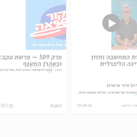
ת המחשבה וחזון
פרק 509 – פרשת עקב:
נה הליברלית
וּבְאַהֲרֹן הִתְאַנַּף
מתוך:
מקור להשראה: רעיון גדול באריזה קט
ופ' פיני איפרגן
אופציה של שפינוזה: קריאה במאמר תיאולוגי־מדיני
הסכת
/07/26
קר
וידאו
06.08.26