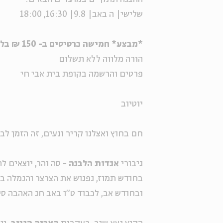
שלישי| ה באב| 9.8| 16:30, 18:00
*מבצע* חמישה כרטיסים ב- 150 ₪ בלבד למגוון אירועי הילדים בבית אבי חי
הורה מלווה ללא תשלום
פרטים והרשמה בקופת בית אבי חי
יוטיוב
חם בחוץ ואצלנו קריר ונעים, זה הזמן לב
גיבורי
אגדות הלבנה
- סה והר, יוצאים 
בחודש תמוז, נפגוש את הצרצר והנמלה ב
ובחודש אב, לכבוד ט"ו באב חג האהבה ס