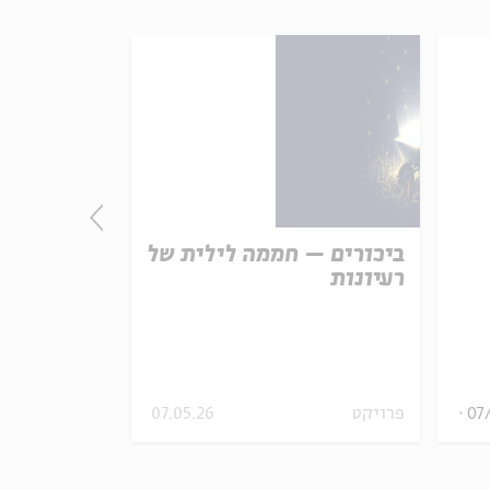
ביכורים – חממה לילית של
היסטוריה ל
רעיונות
מלחי: מהוד
מאיראן ועד
עם:
יובל מלחי
07
פרויקט
07.05.26
ילדים
וידאו