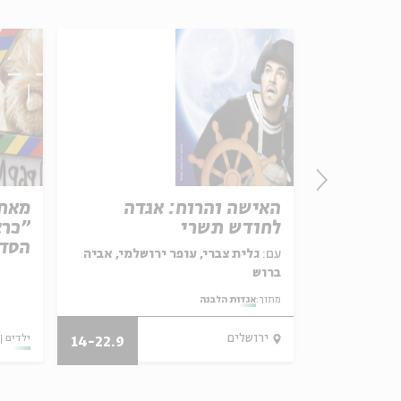
וה אילוז
האישה והרוח: אגדה
מאחו
לחודש תשרי
"כרא
הסדר
ל באריזה קטנה
עם:
גלית צברי, עופר ירושלמי, אביה
ברוש
מתוך:
אגדות הלבנה
29/07/26
ירושלים
ילדים
14-22.9