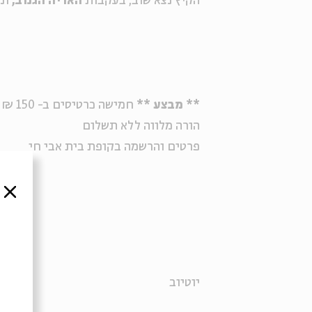
הקיץ נצא שוב, בעקבות
האריה הגנוב,
ונ
** מבצע **
חמישה כרטיסים ב- 150 ₪ בלבד למגוון אירועי הילדים בבית אבי חי
הורה מלווה ללא תשלום
פרטים והרשמה בקופת בית אבי חי
סגור
יוטיוב