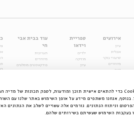
אירועים
ספריית
עוד בבית אבי
כל
וידאו
חי
עיון
צר
אנגלית
או
ילדים
תערוכות
שיעורי בוקר
הצ
מוזיקה
מיוחדים
מיוחדים
תנ
עיון
פודקאסטים מומלצים
פר
נוער
מיוחדים
כתבות
חנ
ספרות ושירה
ספרות ושירה
קצה הקרחון
סדרות
על הדרך
אירועי עבר
מפלגת המחשבות
אנחנו משתמשים בקובצי Cookie כדי להתאים אישית תוכן ומודעות, לספק תכונות של מ
אירועים
בנוסף, אנחנו משתפים מידע על אופן השימוש באתר שלנו עם השות
בירושלים
ילדים
רסום וניתוח הנתונים. גורמים אלה עשויים לשלב את הנתונים האל
מוזיקה
 בעקבות השימוש שעשיתם בשירותים שלהם.
הרצאות בזום