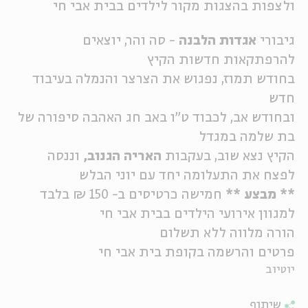
ולצפות בהצגות מקור לילדים בבית אבי חי
ה
אנגלית
מיוחדי
גיבורי
אגדות הלבנה
- סה והר, יוצאים
להרפתקאות חדשות הקיץ
בחודש תמוז, נפגוש את הצרצר והנמלה בעיבוד
חדש
ובחודש אב, לכבוד ט"ו באב חג האהבה סיפורה של
בת שלמה במגדל
הקיץ נצא שוב, בעקבות
האריה הגנוב,
וננסה
לפצח את התעלומה יחד עם יוני הבלש
** מבצע **
חמישה כרטיסים ב- 150 ₪ בלבד
למגוון אירועי הילדים בבית אבי חי
הורה מלווה ללא תשלום
פרטים והרשמה בקופת בית אבי חי
יוטיוב
שיתוף