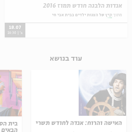
אגדות הלבנה חודש תמוז 2016
מתוך:
קיץ של הצגות ילדים בבית אבי חי
18.07
ב' | 16:30
עוד בנושא
האישה והרוח: אגדה לחודש תשרי
בית הספ
הבאים ל