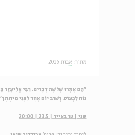
מתוך:
אבות 2016
"הֵם אָמְרוּ שְׁלשָׁה דְבָרִים. רַבִּי אֱלִיעֶזֶר בֶּן
נוֹחַ לִכְעוֹס. וְשׁוּב יוֹם אֶחָד לִפְנֵי מִית
שני | טו באייר | 23.5 | 20:00
לימוד והנחיה: פרופ'
אביגדור שנאן