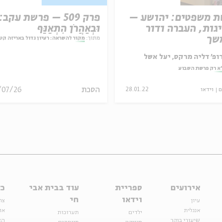
 משפטים: יהושע –
פרק 509 – פרשת עקב:
גות, העברה ודור
וּבְאַהֲרֹן הִתְאַנַּף
שך
מתוך:
מקור להשראה: רעיון גדול באריזה קט
ופ' דליה מרקס, יעל אשל
א רק פרשת השבוע
הסכת
/07/26
ם
וידאו
28.01.22
אירועים
ספריית
עוד בבית אבי
כל
וידאו
חי
עיון
צר
אנגלית
או
ילדים
תערוכות
שיעורי בוקר
הצ