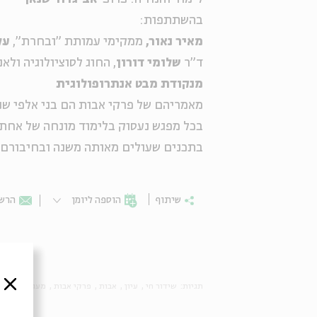
בהשתתפות:
מאיר נאור
,
ממקימי עמותת "ובחרת",
על
ד"ר
שלומי דורון
, החוג לסוציולוגיה ול
מנקודת מבט אנתרופולוגית
מאמריהם של פרקי אבות הם בני אלפי שני
בכל מפגש נעסוק בלימוד מונחה של אחת 
בתכנים שעולים מאותה משנה ובחיבורם 
שיתוף
הוספה ליומן
הרשמ
סגור
תגיות:
שידור חי
עיון
אבות
פרקי אבות
מעגל השנה