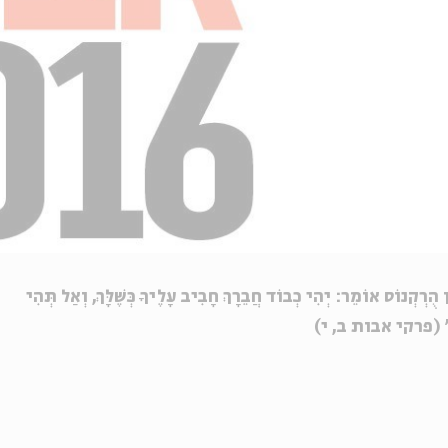
 הֻרְקְנוֹס
אוֹמֵר: יְהִי כְבוֹד חֲבֵרָךְ חָבִיב עָלֶיךָ כְּשֶׁלָּךְ, וְאַל תְּהִי
ָתָך" (פרקי אבות ב, י)