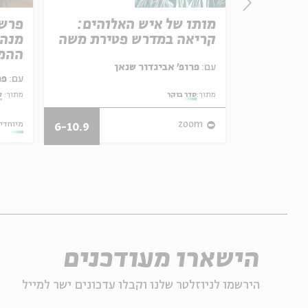
י
מותו של איש האלוהים:
פרשת
קריאה במדרש פטירת משה
מנהי
ההמ
, אמיתי
עם:
פרופ' אביגדור שנאן
עם:
פר
מתוך:
סדר בוקר
מתוך:
ל
09.07.21
zoom
מיוחדי
6-10.9
הישארו מעודכנים
הירשמו לניוזלטר שלנו וקבלו עדכונים ישר למייל