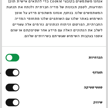
אנחנו משתמשים בקובצי Cookie כדי להתאים אישית תוכן
בהשתתפות:
ומודעות, לספק תכונות של מדיה חברתית ולנתח את תנועת
יעל מאלי
, מרצה לאמנות במכללת אפרתה ופרשנית אמנות
המשתמשים שלנו. בנוסף, אנחנו משתפים מידע על אופן
סגור
השימוש באתר שלנו עם השותפים שלנו מתחומי המדיה
ב"מקור ראשון": אִישׁ וּנְבוֹ לוֹ –משה בהר נבו.
החברתית, הפרסום וניתוח הנתונים. גורמים אלה עשויים
אלוף (מיל')
עוזי דיין
, יו"ר מפעל הפיס: דברים טובים
לשלב את הנתונים האלה עם מידע אחר שסיפקתם או שהם
מתחילים כאן.
אספו בעקבות השימוש שעשיתם בשירותים שלהם.
שירה בציבור:
יוסי לב
בחירת
שיתוף
הוספה ליומן
הרשמה לאירועים דומים
הכרחיות
הסכמה
רוצים לדעת מה קורה
בבית אבי חי לפני כולם?
תעדוף
תגיות:
שידור חי
ראש לחודש
יוסי לב
פרופ' אביגדור שנאן
ניסן
מעגל השנה
הרשמו לניוזלטר שלנו
סטטיסטיקה
עוד בבית אבי חי
שיווק
*כתובת דוא"ל