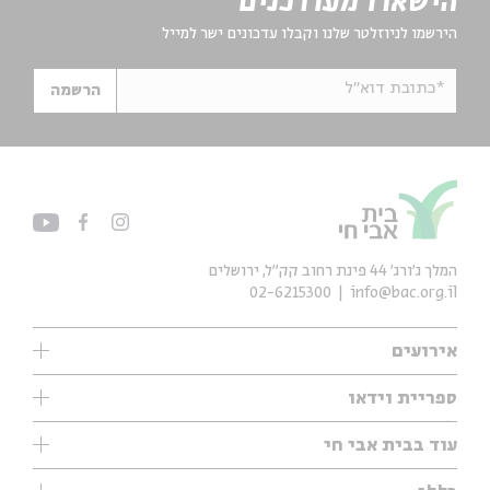
הישארו מעודכנים
הירשמו לניוזלטר שלנו וקבלו עדכונים ישר למייל
*כתובת דוא"ל
הרשמה
המלך ג'ורג' 44 פינת רחוב קק״ל, ירושלים
02-6215300
info@bac.org.il
אירועים
עיון
ספריית וידאו
אנגלית
ילדים
שיעורי בוקר
עוד בבית אבי חי
מוזיקה
מיוחדים
תערוכות
עיון