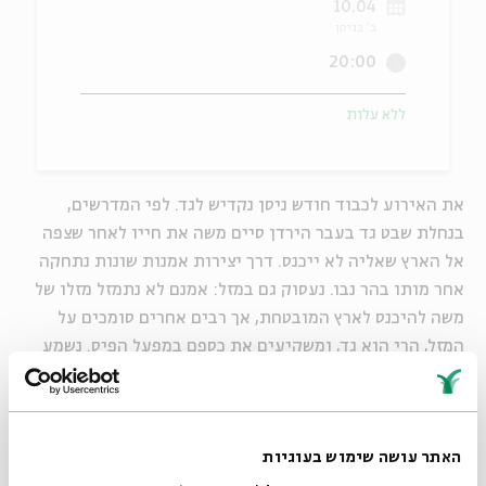
10.04
ב' בניסן
ה
אנגלית
מיוחדי
20:00
ללא עלות
את האירוע לכבוד חודש ניסן נקדיש לגד. לפי המדרשים,
בנחלת שבט גד בעבר הירדן סיים משה את חייו לאחר שצפה
אל הארץ שאליה לא ייכנס. דרך יצירות אמנות שונות נתחקה
אחר מותו בהר נבו. נעסוק גם במזל: אמנם לא נתמזל מזלו של
משה להיכנס לארץ המובטחת, אך רבים אחרים סומכים על
המזל, הרי הוא גד, ומשקיעים את כספם במפעל הפיס. נשמע
על הצדדים הפחות מוכרים של מפעל משמעותי זה במדינת
ישראל.
האתר עושה שימוש בעוגיות
מנחה: פרופ'
אביגדור שנאן