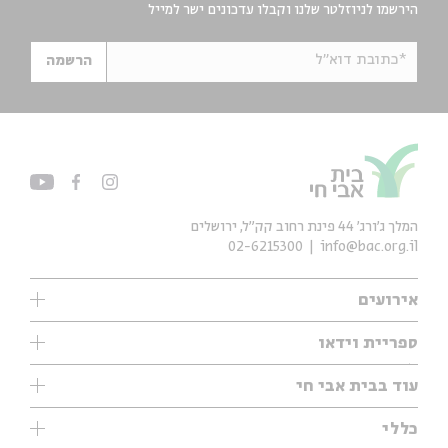
הירשמו לניוזלטר שלנו וקבלו עדכונים ישר למייל
*כתובת דוא"ל
הרשמה
המלך ג'ורג' 44 פינת רחוב קק״ל, ירושלים
02-6215300
info@bac.org.il
אירועים
עיון
ספריית וידאו
אנגלית
ילדים
שיעורי בוקר
עוד בבית אבי חי
מוזיקה
מיוחדים
תערוכות
עיון
כללי
נוער
מיוחדים
מיוחדים