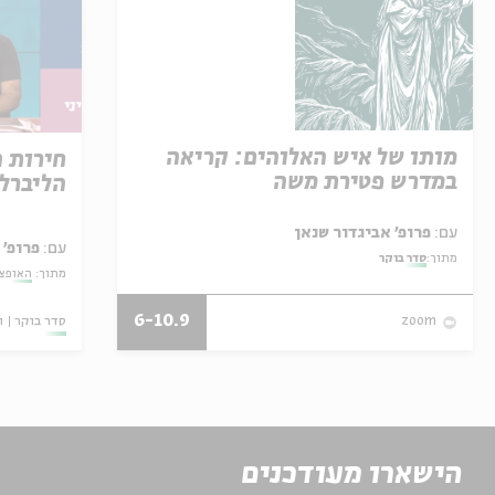
מותו של איש האלוהים: קריאה
חירות 
במדרש פטירת משה
הליברל
עם:
פרופ' אביגדור שנאן
עם:
פרופ' 
מתוך:
סדר בוקר
מתוך:
האופצי
6-10.9
סדר בוקר
ו
zoom
הישארו מעודכנים