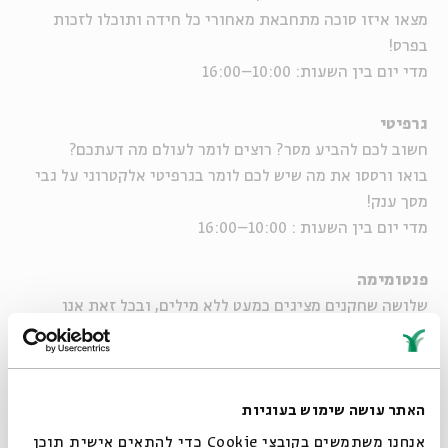
מצאו איזו סוכה מתחבאת מאחורי כל חידה ותוכלו לזכות
בפרס!
מדי יום בין השעות: 10:00–16:00
גרפיטי
חשוב לכם להביע מסר? רוצים לומר לעולם מה דעתכם?
בואו ורססו את מה שיש לכם לומר בגרפיטי אלקטרוני על גבי
מסך ענק!
מדי יום בין השעות : 10:00–16:00
פנטומימה
שלושה שחקנים מציגים כמעט ללא מילים, ובכל זאת אנו
מבינים אותם. כיצד?
גם אתם תוכלו להשתתף ולהביע את עצמכם ללא מילים!
קבוצת אינקובטור:
בימוי: ינון שאזו | שחקנים: מאשה שמולין, נועה צנקל ורפאל
האתר עושה שימוש בעוגיות
שחרי
אנחנו משתמשים בקובצי Cookie כדי להתאים אישית תוכן