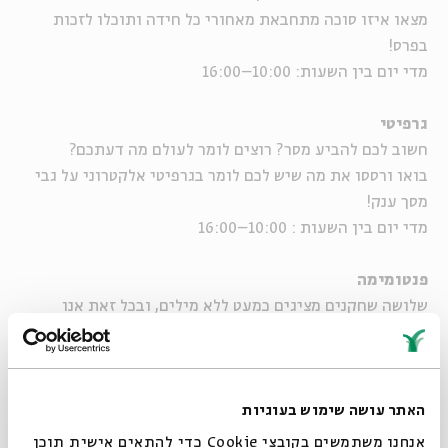
מצאו איזו סוכה מתחבאת מאחורי כל חידה ותוכלו לזכות
בפרס!
מדי יום בין השעות: 10:00–16:00
גרפיטי
חשוב לכם להביע מסר? רוצים לומר לעולם מה דעתכם?
בואו ורססו את מה שיש לכם לומר בגרפיטי אלקטרוני על גבי
מסך ענק!
מדי יום בין השעות : 10:00–16:00
פנטומימה
שלושה שחקנים מציגים כמעט ללא מילים, ובכל זאת אנו
מבינים אותם. כיצד?
גם אתם תוכלו להשתתף ולהביע את עצמכם ללא מילים!
קבוצת אינקובטור:
בימוי: ינון שאזו | שחקנים: מאשה שמולין, נועה צנקל ורפאל
האתר עושה שימוש בעוגיות
שחרי
אנחנו משתמשים בקובצי Cookie כדי להתאים אישית תוכן