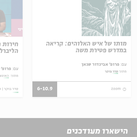
מותו של איש האלוהים: קריאה
חירות 
במדרש פטירת משה
הליברל
עם:
פרופ' אביגדור שנאן
עם:
פרופ' 
מתוך:
סדר בוקר
מתוך:
האופצי
6-10.9
סדר בוקר
ו
zoom
הישארו מעודכנים