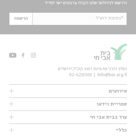
הירשמו לניוזלטר שלנו וקבלו עדכונים ישר למייל
*כתובת דוא"ל
הרשמה
המלך ג'ורג' 44 פינת רחוב קק״ל, ירושלים
02-6215300
info@bac.org.il
אירועים
עיון
ספריית וידאו
אנגלית
ילדים
שיעורי בוקר
עוד בבית אבי חי
מוזיקה
מיוחדים
תערוכות
עיון
כללי
נוער
מיוחדים
מיוחדים