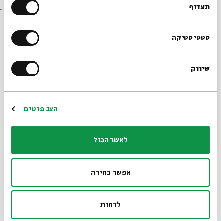
בבית אבי חי לפני כולם?
תעדוף
הרשמו לניוזלטר שלנו
סטטיסטיקה
שיווק
*כתובת דוא"ל
הרשמה
הצג פרטים
חידה בלשית 1.10
מתוך:
אירועי סוכות לכל המשפחה בבית אבי חי
לאשר הכול
01.10
ה' | 10:00
אפשר בחירה
לדחות