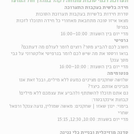
תערוכת דגמי סוכות פתוחה לקהל במהלך חול המועד
חידה בלשית בעקבות התערוכה
ה
אנגלית
מיוחדי
סדרת חידות בלשיות בעקבות תערוכת הסוכות
מצאו איזו סוכה מתחבאת מאחורי כל חידה ותוכלו לזכות
בפרס!
מדי יום בין השעות: 10:00–16:00
גרפיטי
חשוב לכם להביע מסר? רוצים לומר לעולם מה דעתכם?
בואו ורססו את מה שיש לכם לומר בגרפיטי אלקטרוני על גבי
מסך ענק!
מדי יום בין השעות : 10:00–16:00
פנטומימה
שלושה שחקנים מציגים כמעט ללא מילים, ובכל זאת אנו
מבינים אותם. כיצד?
גם אתם תוכלו להשתתף ולהביע את עצמכם ללא מילים!
קבוצת אינקובטור:
בימוי: ינון שאזו | שחקנים: מאשה שמולין, נועה צנקל ורפאל
שחרי
מדי יום בשעות: 10:00, 12:30, 15:15
סדנה מוזיקלית ובניית כלי נגינה