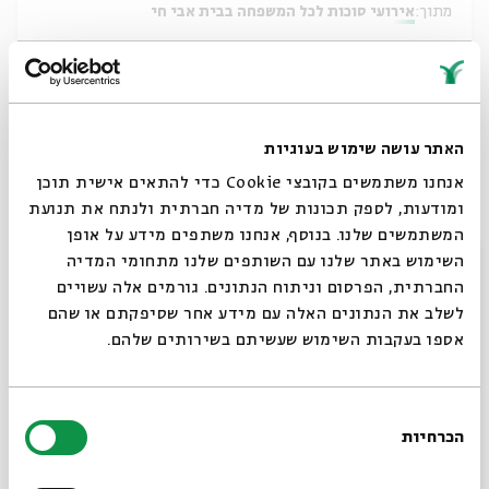
מתוך:
אירועי סוכות לכל המשפחה בבית אבי חי
01.10
ה' | 11:00
האתר עושה שימוש בעוגיות
אנחנו משתמשים בקובצי Cookie כדי להתאים אישית תוכן
ומודעות, לספק תכונות של מדיה חברתית ולנתח את תנועת
המשתמשים שלנו. בנוסף, אנחנו משתפים מידע על אופן
סגור
השימוש באתר שלנו עם השותפים שלנו מתחומי המדיה
החברתית, הפרסום וניתוח הנתונים. גורמים אלה עשויים
כרטיסים אחרונים
לשלב את הנתונים האלה עם מידע אחר שסיפקתם או שהם
אספו בעקבות השימוש שעשיתם בשירותים שלהם.
סדנה מוזיקלית 1.10 10:45
מתוך:
אירועי סוכות לכל המשפחה בבית אבי חי
בחירת
הכרחיות
הסכמה
01.10
רוצים לדעת מה קורה
ה' | 10:45