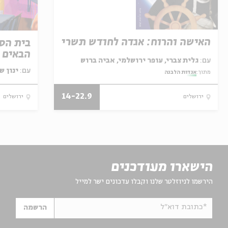
האישה והרוח: אגדה לחודש תשרי
בית הספ
הבאים ל
עם:
גלית צברי, עופר ירושלמי, אביה ברוש
עם:
ינון ש
מתוך:
אגדות הלבנה
14-22.9
ירושלים
ירושלים
הישארו מעודכנים
הירשמו לניוזלטר שלנו וקבלו עדכונים ישר למייל
*כתובת דוא"ל
הרשמה