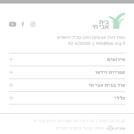
המלך ג'ורג' 44 פינת רחוב קק״ל, ירושלים
02-6215300
info@bac.org.il
אירועים
עיון
ספריית וידאו
אנגלית
ילדים
שיעורי בוקר
עוד בבית אבי חי
מוזיקה
מיוחדים
תערוכות
עיון
כללי
נוער
מיוחדים
מיוחדים
צרו קשר
ספרות ושירה
פודקאסטים מומלצים
ספרות ושירה
אודות
סדרות
כתבות
© 2007-2026 | כל הזכויות שמורות לבית אבי חי
הצהרת נגישות
אירועי עבר
קצה הקרחון
האתר פועל ברשיון אקו״ם
תנאי שימוש והצהרת פרטיות
אירועים בירושלים
על הדרך