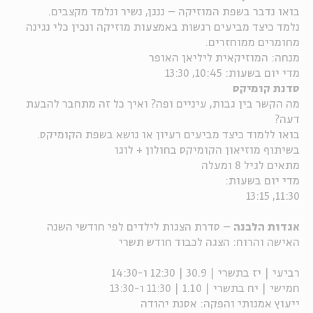
בואו נדבר בשפת המוזיקה – ננגן, נשיר ונלמד מקצבים.
נלמד כיצד מביעים רגשות באמצעות מוזיקה ונכין כלי נגינה
מחומרים ממוחזרים.
מנחה: המוזיקאית ליליאן האופר
מדי יום בשעות: 10:45, 13:30
סדנת קומיקס
מה הקשר בין גבות, עיניים ופה? ואיך כל זה מתחבר להבעת
דעה?
בואו ללמוד כיצד מביעים רעיון או נושא בשפת הקומיקס.
בשיתוף מוזיאון הקומיקס בחולון + לוגו
מתאים לגיל 8 ומעלה
מדי יום בשעות:
11:30, 13:15
אגדות הלבנה
– סדרת הצגות לילדים לפי חודשי השנה
האישה והרוח: הצגה לכבוד חודש תשרי
רביעי | יז בתשרי | 30.9 | 12:30 ו-14:30
חמישי | יח בתשרי | 1.10 | 11:30 ו-13:30
ייעוץ אמנותי והפקה: אסנת יהודה