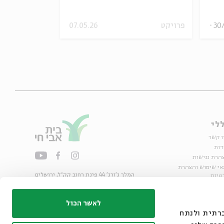
30
פרויקט
07.05.26
20.12.18
לי
ו קשר
דות
הרת נגישות
אי שימוש והצהרת
המלך ג'ורג' 44 פינת רחוב קק״ל, ירושלים
טיות
02-6215300
ות
info@bac.org.il
לאשר הכול
דיה חברתית ולנתח