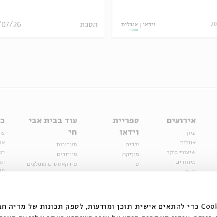
הסכת
/07/26
20
וידאו
אנגלית
אירועים
ספריית
עוד בבית אבי
כל
וידאו
חי
עיון
צר
אנגלית
או
ילדים
תערוכות
שיעורי בוקר
הצ
מוזיקה
מיוחדים
מיוחדים
תנ
עיון
פודקאסטים מומלצים
פר
נוער
מיוחדים
כתבות
חנ
ספרות ושירה
ספרות ושירה
קצה הקרחון
סדרות
על הדרך
אירועי עבר
מפלגת המחשבות
אנחנו משתמשים בקובצי Cookie כדי להתאים אישית תוכן ומודעות, לספק תכונות של מ
אירועים