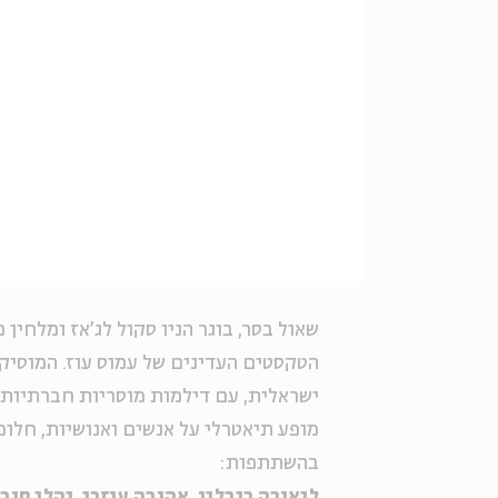
שאול בסר, בוגר הניו סקול לג'אז ומלחין
הטקסטים העדינים של עמוס עוז. המוסי
ישראלית, עם דילמות מוסריות חברתיות ו
מופע תיאטרלי על אנשים ואנושיות, חלומו
בהשתתפות:
ליאורה ריבלין, אהובה עוזרי, יהלי סובו