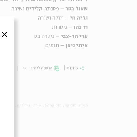
שאול בסר
– פסנתר, קלידים ושירה
גליה חי
– ויולה ושירה
רן כהן
– גיטרות
סגור
עדי הר-צבי
– גיטרה בס
איתי ניצן
– תופים
שיתוף
הוספה ליומן
הרשמ
תגיות:
מוסיקה
מוסיקה 62
שירה
הים לקח
הים נתן