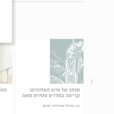
ערב
מותו של איש האלוהים:
den
ה גולדברג
קריאה במדרש פטירת משה
סקי, איילת
עם:
פרופ' אביגדור שנאן
 חכמון,