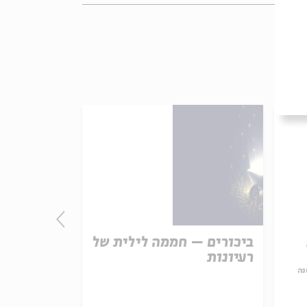
ביכורים – חממה לילית של
. Musical
רעיונות
em in
man and
נה
s