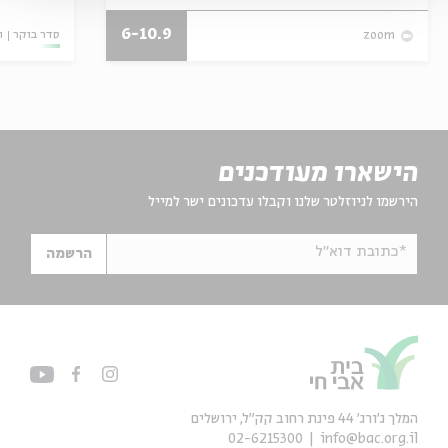
6-10.9
סדר בוקר
ו
zoom
הישארו מעודכנים
הירשמו לניוזלטר שלנו וקבלו עדכונים ישר למייל
*כתובת דוא"ל
הרשמה
המלך ג'ורג' 44 פינת רחוב קק״ל, ירושלים
02-6215300
info@bac.org.il