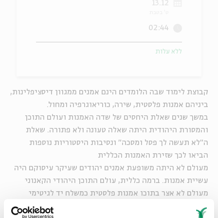
13.12
ט' בטבת
ה
אנגלית
מיוחדי
02:44
ללא עלות
קבוצת לימוד שבה הלומדים הינם אמנים ממגוון דיסציפלינות,
ביניהם אמנות פלסטית, שירה, כוריאוגרפיה ומחול.
במשך שנים שאלת היחסים של שדה האמנות ועולם התוכן
והמסורת היהודית היתה שאלה טעונה ולא פתורה. שאלת
ה"לא תעשה לך פסל ומסכה" ונסיבות היסטוריות נוספות
הביאו לכך שזירת האמנות הכללית
מעולם לא היתה משופעת אמנים יהודים שעיקר עיסוקם היה
עשיית אמנות. ברמה כללית, עולם התוכן היהודי הקאנוני
מעולם לא אצר בתוכו אמנות פלסטית כמשלח יד לגיטימי
וחשוב.