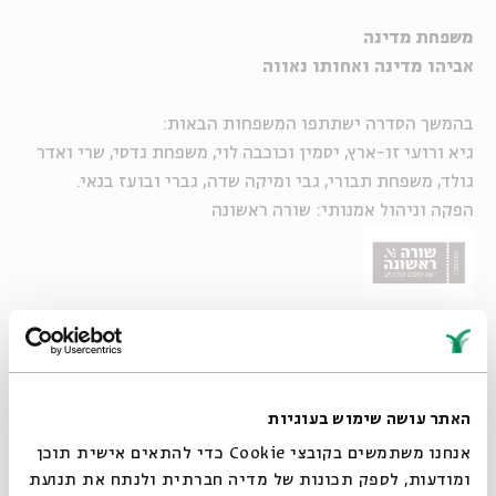
משפחת מדינה
אביהו מדינה ואחותו נאווה
בהמשך הסדרה ישתתפו המשפחות הבאות:
גיא ורועי זו-ארץ, יסמין וכוכבה לוי, משפחת גדסי, שרי ואדר
גולד, משפחת תבורי, גבי ומיקה שדה, גברי ובועז בנאי.
הפקה וניהול אמנותי: שורה ראשונה
יוטיוב
סדרת מופעי מקור חדשה ומרתקת. בכל מופע מזמינה אותנו
משפחה מוזיקלית ישראלית אחרת להצצה עמוקה ואינטימית
האתר עושה שימוש בעוגיות
אל תוך התא המשפחתי המוזיקלי המיוחד שלה.
אנחנו משתמשים בקובצי Cookie כדי להתאים אישית תוכן
בכל מופע יבוצעו יחד שירי האמנים המשתתפים ושירים
ומודעות, לספק תכונות של מדיה חברתית ולנתח את תנועת
מהתקליטייה הביתית בשילוב סיפורים ואנקדוטות על