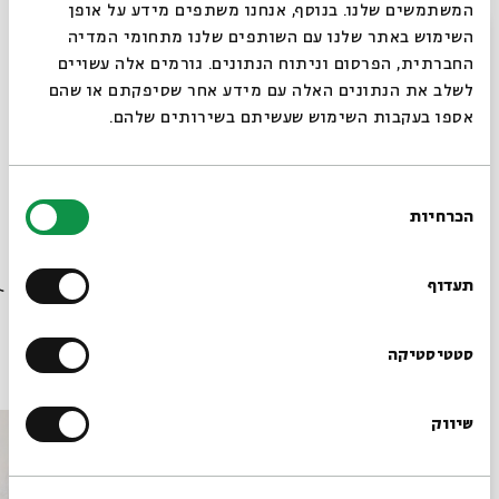
המשתמשים שלנו. בנוסף, אנחנו משתפים מידע על אופן
המוזיקה, הסיפורים שמאחוריה, השורשים המוזיקליים
סגור
השימוש באתר שלנו עם השותפים שלנו מתחומי המדיה
המשותפים והווי חיי המשפחה.
החברתית, הפרסום וניתוח הנתונים. גורמים אלה עשויים
לשלב את הנתונים האלה עם מידע אחר שסיפקתם או שהם
אספו בעקבות השימוש שעשיתם בשירותים שלהם.
בחירת
שיתוף
הוספה ליומן
הרשמה לאירועים דומים
הכרחיות
הסכמה
רוצים לדעת מה קורה
בבית אבי חי לפני כולם?
תעדוף
תגיות:
מוזיקה
מוזיקה ישראלית
משפחה
אביהו מדינה
הרשמו לניוזלטר שלנו
סטטיסטיקה
אירועים נוספים בסדרה
שיווק
*כתובת דוא"ל