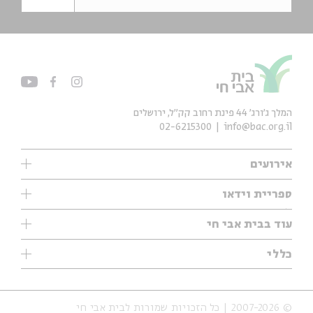
המלך ג'ורג' 44 פינת רחוב קק״ל, ירושלים
02-6215300
info@bac.org.il
אירועים
עיון
ספריית וידאו
אנגלית
ילדים
שיעורי בוקר
עוד בבית אבי חי
מוזיקה
מיוחדים
תערוכות
עיון
כללי
נוער
מיוחדים
מיוחדים
צרו קשר
ספרות ושירה
פודקאסטים מומלצים
ספרות ושירה
אודות
סדרות
כתבות
© 2007-2026 | כל הזכויות שמורות לבית אבי חי
הצהרת נגישות
אירועי עבר