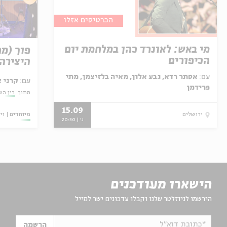
הכרטיסים אזלו
מי באש: לאונרד כהן במלחמת יום
פוך (מ
הכיפורים
היצירה 
עם:
אסתר רדא, גבע אלון, מאיה בלזיצמן, מתי
עם:
קרני 
פרידמן
מתוך:
בין השו
15.09
מיוחדים
וי
ירושלים
ג' | 20:30
הישארו מעודכנים
הירשמו לניוזלטר שלנו וקבלו עדכונים ישר למייל
*כתובת דוא"ל
הרשמה