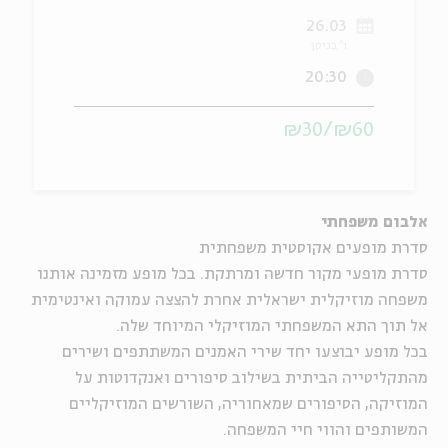
26.03
ה
אנגלית
מיוחדי
ו' בניסן
20:30
₪60/₪30
אלבום משפחתי
סדרת מופעים אקוסטית משפחתית
סדרת מופעי מקור חדשה ומרתקת. בכל מופע מזמינה אותנו
משפחה מוזיקלית ישראלית אחרת להצצה עמוקה ואינטימית
אל תוך התא המשפחתי המוזיקלי המיוחד שלה.
בכל מופע יבוצעו יחד שירי האמנים המשתתפים ושירים
מהתקליטייה הביתית בשילוב סיפורים ואנקדוטות על
המוזיקה, הסיפורים שמאחוריה, השורשים המוזיקליים
המשותפים והווי חיי המשפחה.