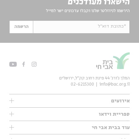
הישארו מעודכנים
הירשמו לניוזלטר שלנו וקבלו עדכונים ישר למייל
*כתובת דוא"ל
הרשמה
המלך ג'ורג' 44 פינת רחוב קק״ל, ירושלים
02-6215300
info@bac.org.il
אירועים
עיון
ספריית וידאו
אנגלית
ילדים
שיעורי בוקר
עוד בבית אבי חי
מוזיקה
מיוחדים
תערוכות
עיון