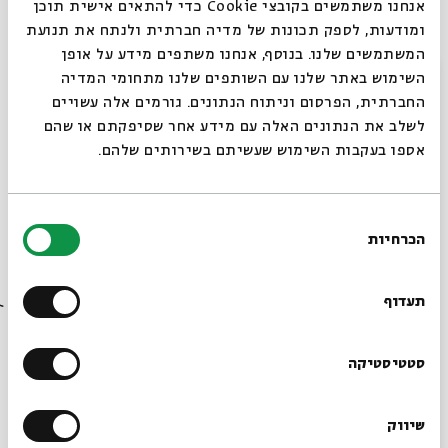
רביעי | יח בכסלו | 10.12
אנחנו משתמשים בקובצי Cookie כדי להתאים אישית תוכן
שני | כג בכסלו | 15.12
ומודעות, לספק תכונות של מדיה חברתית ולנתח את תנועת
בימוי:
ברכי ליפשיץ
| כתיבה:
שרית זוסמן
ו
יאיר ליפשיץ
המשתמשים שלנו. בנוסף, אנחנו משתפים מידע על אופן
סגור
השימוש באתר שלנו עם השותפים שלנו מתחומי המדיה
(חשוון)
ענבל לורי
(כסלו) | מוזיקה ופזמונים:
נדב ויקינסקי
החברתית, הפרסום וניתוח הנתונים. גורמים אלה עשויים
| עיצוב חלל ותלבושות:
יערה צדוק
| עיצוב חלל ותלבושות:
לשלב את הנתונים האלה עם מידע אחר שסיפקתם או שהם
יערה צדוק
| עיצוב תאורה:
זקי קוואסמי
| משחק:
גלית
אספו בעקבות השימוש שעשיתם בשירותים שלהם.
צברי
,
ערן קראוס
| שותפה לרעיון ולפיתוח:
רוני ברודצקי
לגילאי 4 - 8
בחירת
הכרחיות
הסכמה
רוצים לדעת מה קורה
שיתוף
הוספה ליומן
הרשמה לאירועים דומים
בבית אבי חי לפני כולם?
תעדוף
הרשמו לניוזלטר שלנו
סטטיסטיקה
תגיות:
ילדים
אגדות הלבנה
הצגה
לכל המשפחה
משפחה
מעגל השנה היהודי
אירועים נוספים בסדרה
שיווק
*כתובת דוא"ל