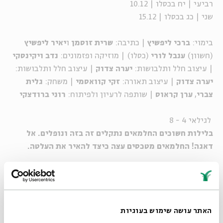
רביעי | יח בכסלו | 10.12
שני | כג בכסלו | 15.12
בימוי:
ברכי ליפשיץ
| כתיבה:
שרית זוסמן
ו
יאיר ליפשיץ
(חשוון)
ענבל לורי
(כסלו) | מוזיקה ופזמונים:
נדב ויקינסקי
| עיצוב חלל ותלבושות:
יערה צדוק
| עיצוב חלל ותלבושות:
יערה צדוק
| עיצוב תאורה:
זקי קוואסמי
| משחק:
גלית
צברי
,
ערן קראוס
| שותפה לרעיון ולפיתוח:
רוני ברודצקי
לגילאי 4 - 8
בלילות חשוכים החלמאים נתקלים זה בזה ונופלים. אל
דאגה! החלמאים מטכסים עצה כיצד להאיר את העלטה.
ההצגה תעלה בשעה 17:00 במועדים הבאים:
חמישי | יב בכסלו | 4.12
האתר עושה שימוש בעוגיות
שני | טז בכסלו | 8.12