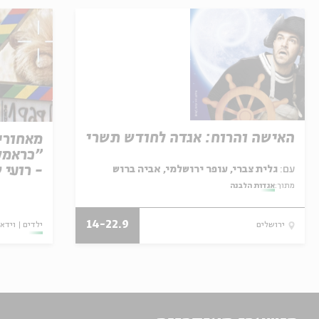
האישה והרוח: אגדה לחודש תשרי
מאחורי
"כראמל"
- רועי 
עם:
גלית צברי, עופר ירושלמי, אביה ברוש
מתוך:
אגדות הלבנה
14-22.9
ילדים
וידאו
ירושלים