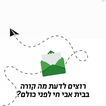
מן
ו
יאיר ליפשיץ
(חשוון)
ענבל לורי
(כסלו) | מוזיקה
לבושות:
יערה צדוק
| עיצוב חלל ותלבושות:
יערה צדוק
|
ית צברי
,
ערן קראוס
| שותפה לרעיון ולפיתוח:
רוני ברודצקי
רוצים לדעת מה קורה
ה לאירועים דומים
בבית אבי חי לפני כולם?