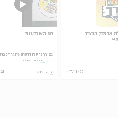
ת ארמון הנציב
חג השבועות
ל הדרך
עם:
רחלי שלו ורעות פינגר דסברג
מתוך:
הכל נשאר במשפחה
17/11/22
ילדים
וידאו
.21