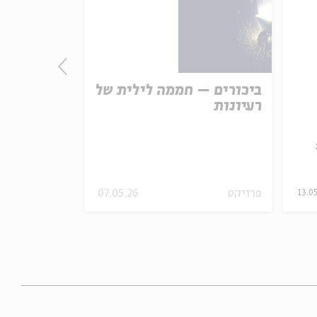
ביכורים – חממה לילית של
מחנה יהוד
רעיונות
מתוך:
על הדרך
פרויקט
07.05.26
הסכת
13.05