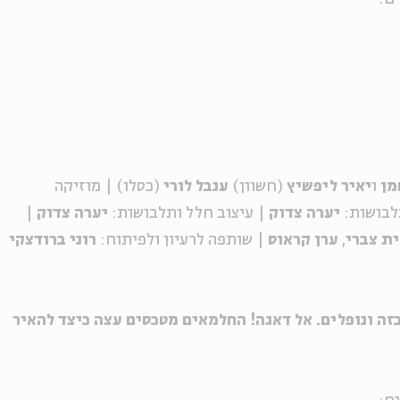
מן
ו
יאיר ליפשיץ
(חשוון)
ענבל לורי
(כסלו) | מוזיקה
לבושות:
יערה צדוק
| עיצוב חלל ותלבושות:
יערה צדוק
|
ית צברי
,
ערן קראוס
| שותפה לרעיון ולפיתוח:
רוני ברודצקי
ה ונופלים. אל דאגה! החלמאים מטכסים עצה כיצד להאיר