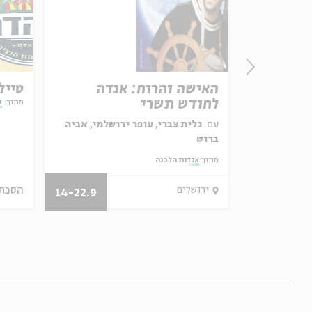
רן
האישה והרוח: אגדה
טייל
לחודש תשרי
מתוך:
ע
עם:
גלית צברי, עופר ירושלמי, אביה
ברוש
מתוך:
אגדות הלבנה
הסכת
28.08.12
ירושלים
14-22.9