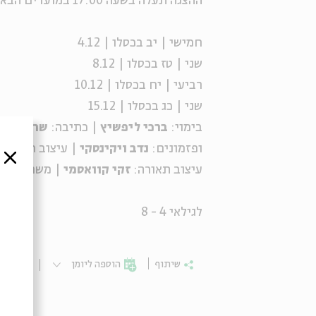
ההצגה תעלה בשעה 17:00 במועדים הבאים:
חמישי | יב בכסלו | 4.12
שני | טז בכסלו | 8.12
רביעי | יח בכסלו | 10.12
שני | כג בכסלו | 15.12
בימוי:
ברכי ליפשיץ
| כתיבה:
שרית זוס
ופזמונים:
נדב ויקינסקי
| עיצוב חלל ות
סגור
עיצוב תאורה:
זקי קוואסמי
| משחק:
גל
לגילאי 4 - 8
שיתוף
הוספה ליומן
הרשמ