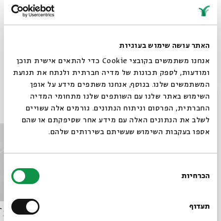
שיתוף
הוספה ליומן
הרשמה לאירועים דומים
האתר עושה שימוש בעוגיות
אנחנו משתמשים בקובצי Cookie כדי להתאים אישית תוכן
תגיות:
ערן קראוס
ברכי ליפשיץ
אגדות הלבנה
לכל המשפחה
ילדים 2065
ומודעות, לספק תכונות של מדיה חברתית ולנתח את תנועת
סליחה
חתולים
אלול
סולחים
המשתמשים שלנו. בנוסף, אנחנו משתפים מידע על אופן
סגור
השימוש באתר שלנו עם השותפים שלנו מתחומי המדיה
אירועים נוספים בסדרה
החברתית, הפרסום וניתוח הנתונים. גורמים אלה עשויים
לשלב את הנתונים האלה עם מידע אחר שסיפקתם או שהם
אספו בעקבות השימוש שעשיתם בשירותים שלהם.
בחירת
הכרחיות
הסכמה
רוצים לדעת מה קורה
בבית אבי חי לפני כולם?
תעדוף
אגדות הלבנה – 18.9
אגדות הל