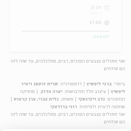
15.09
ה
אנגלית
מיוחדי
כ' באלול
17:00
ללא עלות
שני חתולים בצבעים הפוכים, רבים, מתלכלכים, עד שזה לזה
הם סולחים
בימוי:
ברכי ליפשיץ
| דרמטורגיה:
שרית זוסמן ויאיר
ליפשיץ
| עיצוב חלל ותלבושות:
יערה צדוק
| מוסיקה
ופזמונים:
נדב ויקינסקי
| משחק:
גלית צברי, ערן קראוס
|
שותפה לרעיון ולפיתוח:
רוני ברודצקי
שני חתולים בצבעים הפוכים, רבים, מתלכלכים, עד שזה לזה
הם סולחים