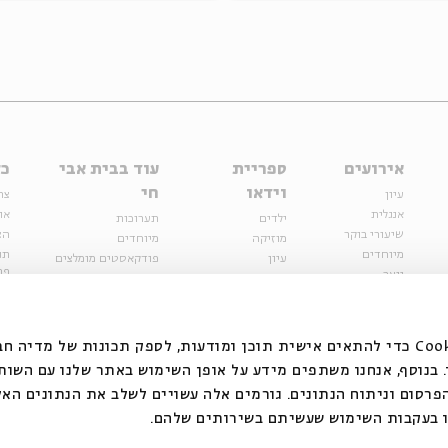
אירועים
ספריית
עוד בבית אבי
כל
וידאו
חי
עיון
צר
אנגלית
או
ילדים
תערוכות
שיעורי בוקר
הצ
מוזיקה
מיוחדים
מיוחדים
תנ
עיון
פודקאסטים מומלצים
פר
נוער
מיוחדים
כתבות
חנ
ספרות ושירה
ספרות ושירה
קצה הקרחון
סדרות
על הדרך
אירועי עבר
מפלגת המחשבות
אנחנו משתמשים בקובצי Cookie כדי להתאים אישית תוכן ומודעות, לספק תכונות של מ
אירועים
בנוסף, אנחנו משתפים מידע על אופן השימוש באתר שלנו עם השות
בירושלים
ילדים
רסום וניתוח הנתונים. גורמים אלה עשויים לשלב את הנתונים האל
מוזיקה
 בעקבות השימוש שעשיתם בשירותים שלהם.
הרצאות בזום