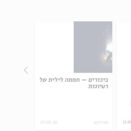
ביכורים – חממה לילית של
לשוב הבית
רעיונות
בהגות היה
עם:
הרב פרופ' מעוז כהנא
מתוך:
זמן אלול בבית
פרויקט
07.05.26
13.05
ירושלים