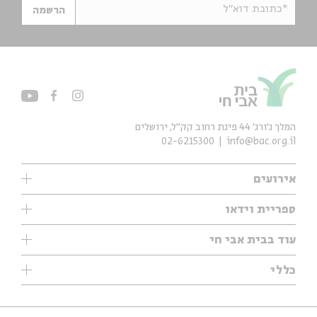
*כתובת דוא"ל
הרשמה
המלך ג'ורג' 44 פינת רחוב קק״ל, ירושלים
02-6215300
info@bac.org.il
אירועים
עיון
ספריית וידאו
אנגלית
ילדים
שיעורי בוקר
עוד בבית אבי חי
מוזיקה
מיוחדים
תערוכות
עיון
כללי
נוער
מיוחדים
מיוחדים
צרו קשר
ספרות ושירה
פודקאסטים מומלצים
ספרות ושירה
אודות
סדרות
כתבות