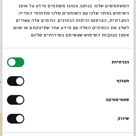
בהשתתפות:
המשתמשים שלנו. בנוסף, אנחנו משתפים מידע על אופן
אביגיל שפרבר
, במאית הסרט
סגור
השימוש באתר שלנו עם השותפים שלנו מתחומי המדיה
יוסי שפרבר
, איש חינוך, מנהל תיכון אנקורי, ירושלים
החברתית, הפרסום וניתוח הנתונים. גורמים אלה עשויים
לשלב את הנתונים האלה עם מידע אחר שסיפקתם או שהם
אספו בעקבות השימוש שעשיתם בשירותים שלהם.
שיתוף
הוספה ליומן
הרשמה לאירועים דומים
בחירת
הכרחיות
הסכמה
רוצים לדעת מה קורה
תגיות:
קולנוע
במה
סרט
פסטיבל
דוקאביב
תקופת
מבחן
אביגיל
שפבר
בבית אבי חי לפני כולם?
תעדוף
הרשמו לניוזלטר שלנו
סטטיסטיקה
עוד בבית אבי חי
שיווק
*כתובת דוא"ל