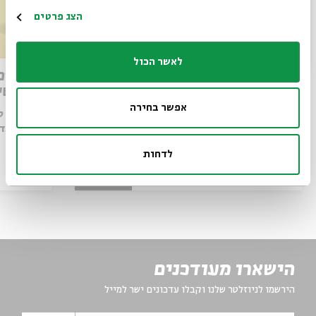
הרשמה
הצג פרטים
לאשר הכול
מותו של איש האלוהים: קריאה
מדברים
במדרש פטירת משה
ומפגשי
אפשר בחירה
עם:
אסף סב
עם:
פרופ' אביגדור שנאן
שקד ברנד,
מתוך:
סדר בוקר
לדחות
6-10.9
פרויקט
zoom
הישארו מעודכנים
הירשמו לניוזלטר שלנו וקבלו עדכונים ישר למייל