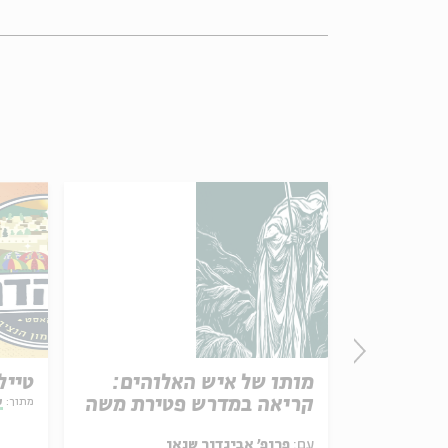
ינית או
מותו של איש האלוהים:
טייל
קריאה במדרש פטירת משה
מתוך:
ע
עם:
פרופ' אביגדור שנאן