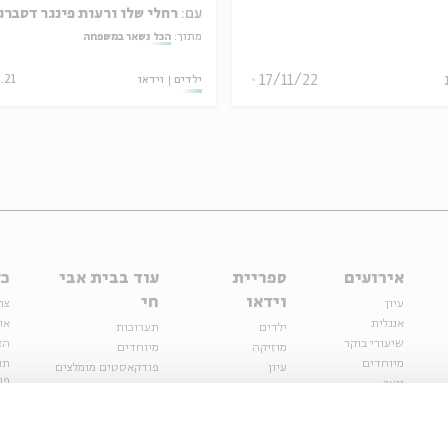
עם:
רחלי שלו ורעות פינגר דסברג
מתוך:
הכל נשאר במשפחה
17/11/22
ילדים
וידאו
.21
אירועים
ספריית
עוד בבית אבי
כל
וידאו
חי
עיון
צר
אנגלית
או
ילדים
תערוכות
שיעורי בוקר
הצ
מוזיקה
מיוחדים
מיוחדים
תנ
עיון
פודקאסטים מומלצים
פר
נוער
מיוחדים
כתבות
חנ
ספרות ושירה
ספרות ושירה
קצה הקרחון
סדרות
על הדרך
אירועי עבר