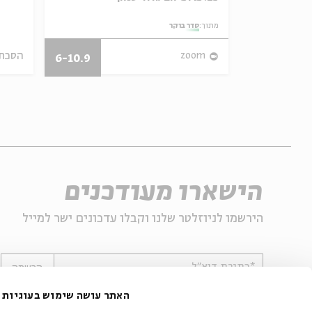
אמר תיאולוגי־מדיני
מתוך:
סדר בוקר
הסכת
zoom
05.08.26
6-10.9
הישארו מעודכנים
הירשמו לניוזלטר שלנו וקבלו עדכונים ישר למייל
*כתובת דוא"ל
הרשמה
האתר עושה שימוש בעוגיות