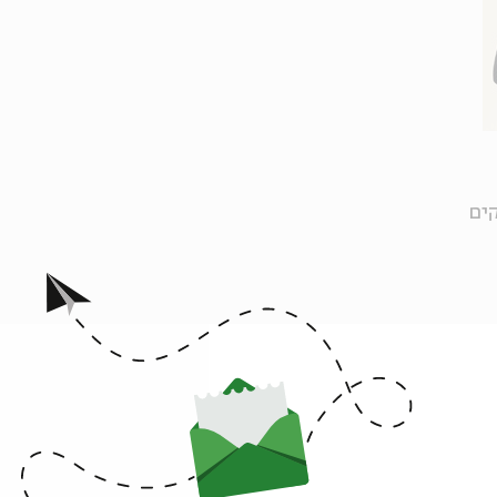
קים
מרי אברמוב
– סקסופונים