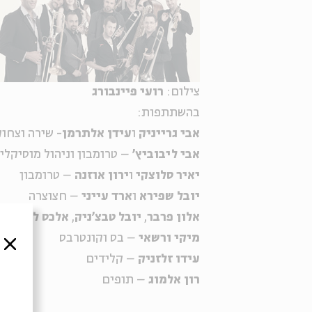
צילום:
רועי פיינבורג
בהשתתפות:
אבי גרייניק
ו
עידן אלתרמן
- שירה וצחו
אבי ליבוביץ'
– טרומבון וניהול מוסיקלי
יאיר סלוצקי
ו
ירון אוזנה
– טרומבון
יובל שפירא
ו
ארד עייני
– חצוצרה
אלון פרבר
,
יובל טבצ'ניק
,
אלכס לוין
ו
עו
מיקי ורשאי
– בס וקונטרבס
סגור
עידו זלזניק
– קלידים
רון אלמוג
– תופים