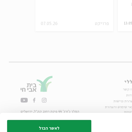
פרויקט
07.05.26
הסכת
13.05
לי
ו קשר
דות
הרת נגישות
אי שימוש והצהרת
המלך ג'ורג' 44 פינת רחוב קק״ל, ירושלים
טיות
02-6215300
ות
info@bac.org.il
לאשר הכול