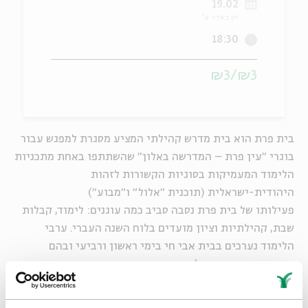
19.02
יט באדר א'
ה
אנגלית
מיוחדי
18:30
₪3/₪3
בית פרת הוא בית מדרש קהילתי המציע מסגרת למפגש עבור
בוגרי "עין פרת – המדרשה באלון" שהשתתפו באחת מתכניות
הלימוד המעמיקות בסוגיות הקשורות לזהות
היהודית-ישראלית (תוכנית "אלול" ו"מבוע")
פעילותו של בית פרת נסבה סביב כמה עוגנים: לימוד, קבלות
שבת, קהילתיות וציון מועדים בלוח השנה העברי. ערבי
הלימוד נערכים בבית אבי חי בימי ראשון ורביעי ובהם
מתקיימות הרצאות ולימוד בקבוצות קטנות וקבועות.
הפעילות פתוחה לקהל הרחב, ובייחוד לאלה המעוניינים
ללמוד ולהעמיק בסוגיות ובמורכבויות הטמונות בזהות