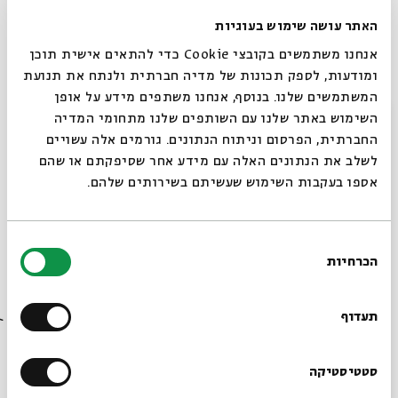
היהודית-ישראלית- מערבית; ליצור מרחב קהילתי פלורליסטי
האתר עושה שימוש בעוגיות
עם אנשים מגוונים; ולקחת חלק פעיל ביצירת התרבות
אנחנו משתמשים בקובצי Cookie כדי להתאים אישית תוכן
והמרחב המשותפים שלנו.
ומודעות, לספק תכונות של מדיה חברתית ולנתח את תנועת
המעוניינים להיות חלק מבית המדרש מוזמנים להגיע
המשתמשים שלנו. בנוסף, אנחנו משתפים מידע על אופן
בקביעות לפעילויות, וכך לחוות לעומק את המפגש עם
סגור
השימוש באתר שלנו עם השותפים שלנו מתחומי המדיה
התכנים, הרעיונות והאנשים.
החברתית, הפרסום וניתוח הנתונים. גורמים אלה עשויים
לשלב את הנתונים האלה עם מידע אחר שסיפקתם או שהם
אפשר למצוא אותנו בפייסבוק בקבוצה "בית פרת - ירושלים"
אספו בעקבות השימוש שעשיתם בשירותים שלהם.
או באתר:
midrasha.einprat.org
בחירת
הכרחיות
הסכמה
רוצים לדעת מה קורה
שיתוף
הוספה ליומן
הרשמה לאירועים דומים
בבית אבי חי לפני כולם?
תעדוף
תגיות:
סדרות
לימוד
זהות 423
בית פרת
מדרשת עין פרת
הרשמו לניוזלטר שלנו
סטטיסטיקה
זהות יהודית ישראלית